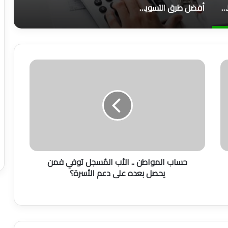
كيف تكون محاسباً ناجحاً؟
أفضل طرق التسويق وأهم 6 أنواع منها
ح
س
ا
ب
ا
ل
م
و
ا
حساب المواطن .. الأب المُسجل توفي فمن
ط
يحصل بعده على دعم الأسرة؟
ن
.
.
ا
ل
أ