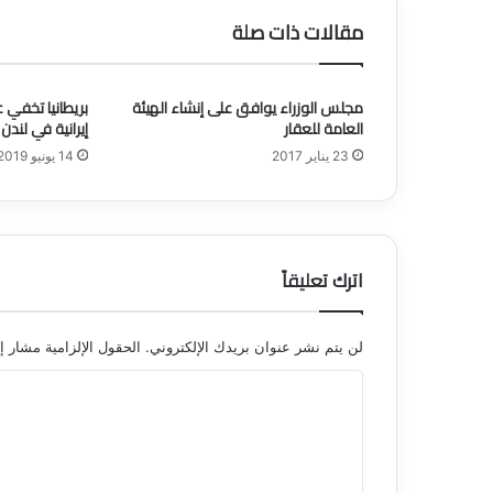
"
مقالات ذات صلة
ا
ل
ت
مجلس الوزراء يوافق على إنشاء الهيئة
بريطانيا تخفي ع
ج
العامة للعقار
إيرانية في لندن
ا
ر
23 يناير 2017
14 يونيو 2019
ة
"
:
غ
ر
اترك تعليقاً
ا
م
ة
لن يتم نشر عنوان بريدك الإلكتروني.
الحقول الإلزامية مشار إل
2
ا
0
0
ل
أ
ت
ل
ف
ع