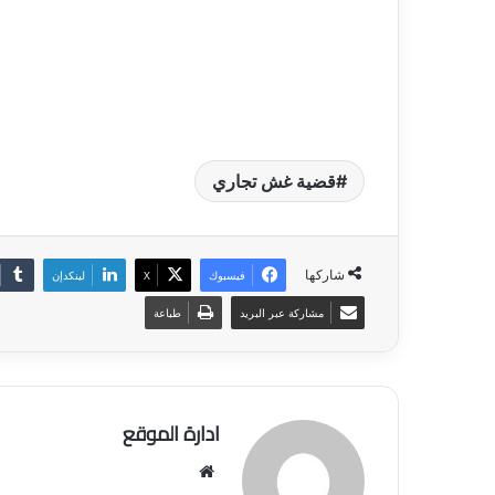
قضية غش تجاري
شاركها
فيسبوك
‫X
لينكدإن
مشاركة عبر البريد
طباعة
ادارة الموقع
موق