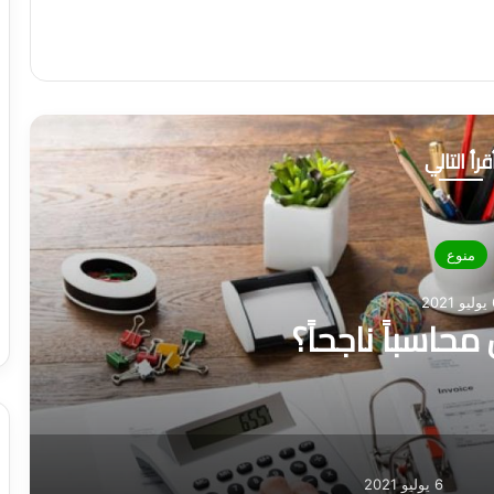
قرأ التالي
منوع
202
حاسباً ناجحاً؟
6 يوليو 2021