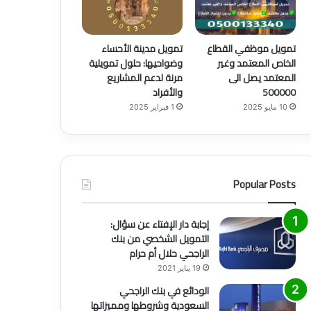
تمويل موظفي القطاع
تمويل مدينة الأحساء
الخاص المعتمد وغير
وضواحيها: حلول تمويلية
المعتمد يصل الى
مرنة لدعم المشاريع
500000
والأفراد
10 مايو 2025
1 فبراير 2025
Popular Posts
إجابة دار الإفتاء عن سؤال:
التمويل الشخصي من بنك
الراجحي حلال أم حرام
19 يناير 2021
الودائع في بنك الراجحي
السعودية وشروطها ومميزاتها