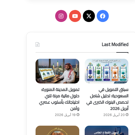
ف
ا
ي
X
Y
ن
س
o
س
Last Modified
ب
u
ت
و
T
ق
ك
u
ر
b
ا
سباق التمويل في
تمويل المدينة المنورة:
السعودية: تحليل شامل
حلول مالية مرنة تلبي
e
م
لحصص البنوك الكبرى في
احتياجاتك بأسلوب عصري
أبريل 2026
وآمن
20 أبريل 2026
19 أبريل 2026