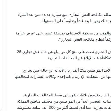
نظام مكافحة الغش التجاري ببيع سيارة جديدة تبين بعد الشراء
 بذلك وهو ما يعد غشاً وتدليساً على المستهلك.
ها والمؤيد من محكمة الاستئناف بمنطقة عسير على “فرض غرامة
تجدر الإشارة إلى أن المادة الـ11 من نظام مكافحة الغش التجاري نصت على منح كل من يبلغ عن حالة غش تجاري 25
كافأة عند الإبلاغ عن المخالفات التجارية.
وكانت “التجارة” قد قدمت مكافأة مطلع الشهر الجاري لأحد المواطنين بـ25 ألف ريال لإبلاغه عن حالة غش تجاري
 من المحكمة الإدارية بإدانة إحدى وكالات السيارات لمخالفتها
 الذين يقدمون بلاغات تقود إلى ضبط المخالفات التجارية،
 عبدالله القصبي عدداً من المواطنين من مختلف مناطق المملكة
بمبالغ مالية وهدايا عينية، نظير قيامهم بالإبلاغ عن مخالفات تجارية، مما أدى لضبط أكثر من 300 ألف سلعة مغشوشة