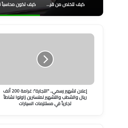
كيف تتخلص من قرض البنك؟
إ
ع
ل
ا
ن
ت
ش
ه
ي
إعلان تشهير رسمي.. "التجارة": غرامة 200 ألف
ر
ريال والشطب والتشهير لمتسترين زاولوا نشاطاً
ر
تجارياً في مستلزمات السيارات
س
م
ي
.
.