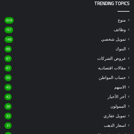
TRENDING TOPICS
منوع
609
وظائف
157
تمويل شخصي
146
البنوك
88
عروض الشركات
67
مقالات اقتصادية
67
حساب المواطن
50
الاسهم
45
آخر الأخبار
42
الممولون
36
تمويل عقاري
32
اسعار الذهب
31