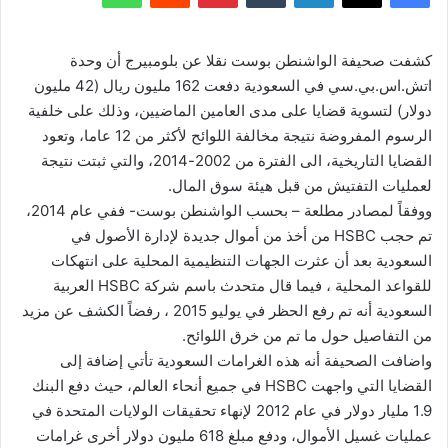
كشفت صحيفة الواشنطن بوست نقلا عن بلومبيرج أن وحدة
اتش.اس.بي.سي في السعودية دفعت 162 مليون ريال (42 مليون
دولار) لتسوية قضايا على مدى العامين الماضيين، وذلك على خلفية
الرسوم المفروضة نتيجة مخالفة اللوائح لأكثر من 12 عاما، وتعود
القضايا التاريخية، الى الفترة من 2002-2014، والتي ثبتت نتيجة
لعمليات التفتيش من قبل هيئة سوق المال.
ووفقاً لمصادر مطلعة – بحسب الواشنطن بوست- ففي عام 2014،
تم حجب HSBC من أخذ من أموال جديدة لإدارة الأصول في
السعودية بعد أن عثرت الجهات التنظيمية المحلية على انتهكات
للقواعد المحلية ، فيما قال متحدث باسم شركة HSBC العربية
السعودية أنه تم رفع الحظر في يوليو 2015 ، رفضاً الكشف عن مزيد
من التفاصيل حول ما تم من خرق اللوائح.
واضافت الصحيفة أنه هذه الغرامات السعودية تأتي إضافة إلى
القضايا التي واجهت HSBC في جميع أنحاء العالم، حيث دفع البنك
1.9 مليار دولار في عام 2012 لإنهاء تحقيقات الولايات المتحدة في
عمليات غسيل الأموال، ودفع مبلغ 618 مليون دولار أخرى غرامات