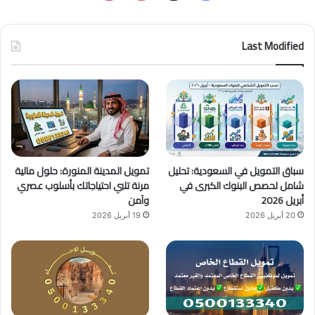
ي
X
Y
ن
س
o
س
Last Modified
ب
u
ت
و
T
ق
ك
u
ر
b
ا
سباق التمويل في السعودية: تحليل
تمويل المدينة المنورة: حلول مالية
e
م
شامل لحصص البنوك الكبرى في
مرنة تلبي احتياجاتك بأسلوب عصري
أبريل 2026
وآمن
20 أبريل 2026
19 أبريل 2026