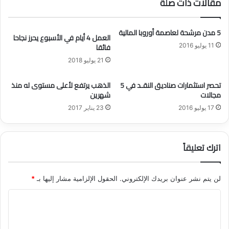
مقالات ذات صلة
ت
ل
ب
ص
)
ن
5 مدن مرشحة لعاصمة أوروبا المالية
ا
العمل 4 أيام في الأسبوع يحرز نجاحا
فائقا
11 يوليو 2016
ع
ة
21 يوليو 2018
ت
س
تحصر استثمارات صناديق النقـد في 5
الذهب يرتفع لأعلى مستوى له منذ
م
مجالات
شهرين
ح
17 يوليو 2016
23 يناير 2017
ب
إ
ن
ش
اترك تعليقاً
ا
ء
ا
لن يتم نشر عنوان بريدك الإلكتروني.
الحقول الإلزامية مشار إليها بـ
*
ل
ش
ا
ر
ل
ك
ت
ا