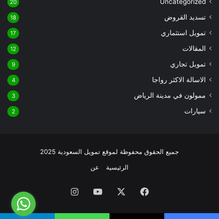
Uncategorized
20
تسديد القروض
18
تمويل استثماري
17
المقالات
12
تمويل تجاري
9
الاسالة الاكثر رواجا
4
ممولون في مدينة الرياض
3
سيارات
2
جميع الحقوق محفوظة لموقع تمويل السعودية 2025
الرئيسية
عن
فيسبوك
‫X
‫YouTube
انستقرام