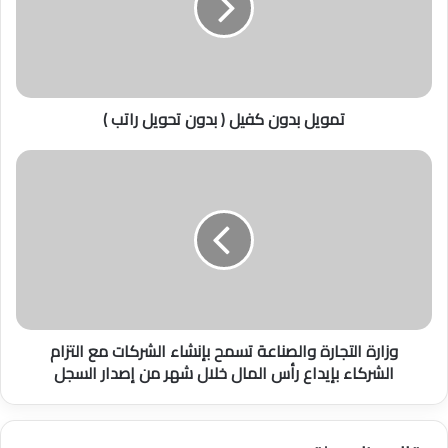
ل
ب
د
و
ن
تمويل بدون كفيل ( بدون تحويل راتب )
ك
ف
ي
و
ل
ز
(
ا
ب
ر
د
ة
و
ا
ن
ل
ت
ت
ح
ج
وزارة التجارة والصناعة تسمح بإنشاء الشركات مع التزام
و
ا
الشركاء بإيداع رأس المال خلال شهر من إصدار السجل
ي
ر
ل
ة
ر
و
ا
ا