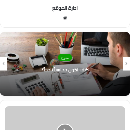
ادارة الموقع
موق
ع
الوي
ب
منوع
كيف تكون محاسباً ناجحاً؟
ت
م
و
ي