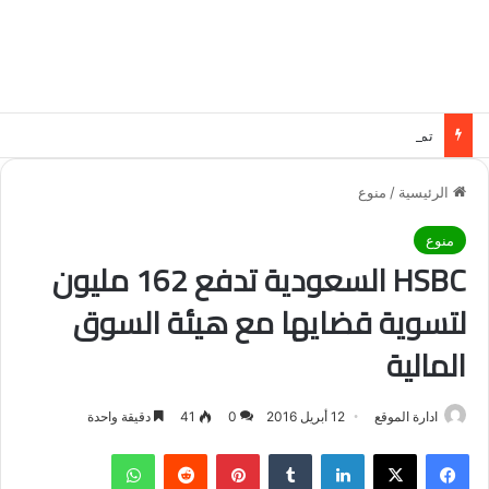
تمويل في مدينة الطائف: حلول مالية مرنة تناسب الجمي
الرئيسية
/
منوع
منوع
HSBC السعودية تدفع 162 مليون
لتسوية قضايها مع هيئة السوق
المالية
ادارة الموقع
12 أبريل 2016
0
41
دقيقة واحدة
فيسبوك
‫X
لينكدإن
‏Tumblr
بينتيريست
‏Reddit
واتساب