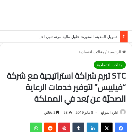
تمويل المدينة المنورة: حلول مالية مرنة تلبي احتياجاتك بأسلوب عصري وآمن
الرئيسية
/
مقالات اقتصادية
مقالات اقتصادية
STC تبرم شراكة استراتيجية مع شركة
“فيليبس” لتوفير خدمات الرعاية
الصحيّة عن بُعد في المملكة
ادارة الموقع
8 مايو 2019
58
2 دقائق
فيسبوك
‫X
لينكدإن
‏Tumblr
بينتيريست
‏Reddit
واتساب