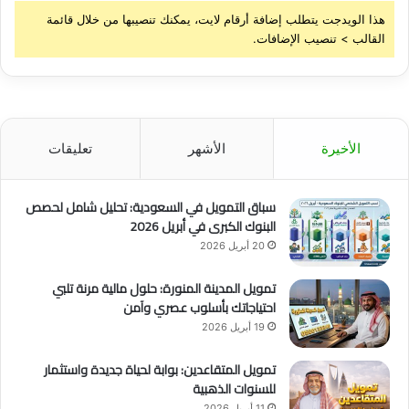
5
ن
هذا الويدجت يتطلب إضافة أرقام لايت، يمكنك تنصيبها من خلال قائمة
م
القالب > تنصيب الإضافات.
ل
ي
و
ن
د
و
الأخيرة
الأشهر
تعليقات
ل
ا
ر
سباق التمويل في السعودية: تحليل شامل لحصص
البنوك الكبرى في أبريل 2026
20 أبريل 2026
تمويل المدينة المنورة: حلول مالية مرنة تلبي
احتياجاتك بأسلوب عصري وآمن
19 أبريل 2026
تمويل المتقاعدين: بوابة لحياة جديدة واستثمار
للسنوات الذهبية
11 أبريل 2026