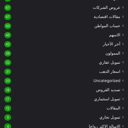
عروض الشركات
67
مقالات اقتصادية
67
حساب المواطن
50
الاسهم
45
آخر الأخبار
42
الممولون
36
تمويل عقاري
32
اسعار الذهب
31
Uncategorized
20
تسديد القروض
18
تمويل استثماري
17
المقالات
12
تمويل تجاري
9
الاسالة الاكثر رواجا
4