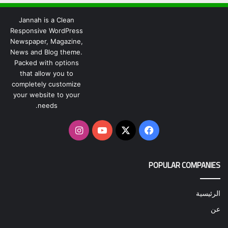
Jannah is a Clean
Responsive WordPress
Newspaper, Magazine,
News and Blog theme.
Packed with options
that allow you to
completely customize
your website to your
needs.
‫X
فيسبوك
‫YouTube
انستقرام
POPULAR COMPANIES
الرئيسية
عن