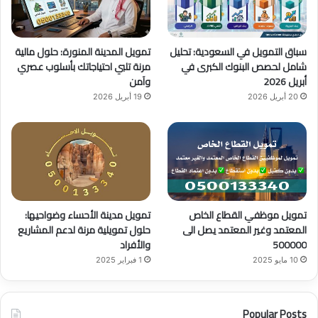
ك
u
ر
b
ا
سباق التمويل في السعودية: تحليل
تمويل المدينة المنورة: حلول مالية
e
م
شامل لحصص البنوك الكبرى في
مرنة تلبي احتياجاتك بأسلوب عصري
أبريل 2026
وآمن
20 أبريل 2026
19 أبريل 2026
تمويل موظفي القطاع الخاص
تمويل مدينة الأحساء وضواحيها:
المعتمد وغير المعتمد يصل الى
حلول تمويلية مرنة لدعم المشاريع
500000
والأفراد
10 مايو 2025
1 فبراير 2025
Popular Posts