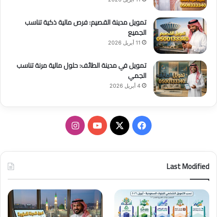
تمويل مدينة القصيم: فرص مالية ذكية تناسب
الجميع
11 أبريل 2026
تمويل في مدينة الطائف: حلول مالية مرنة تناسب
الجمي
4 أبريل 2026
ف
ا
ي
X
Y
ن
س
o
س
Last Modified
ب
u
ت
و
T
ق