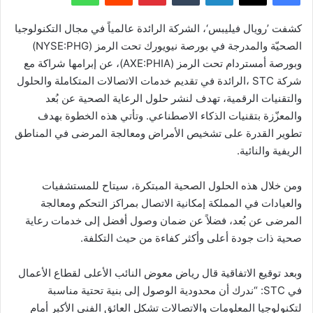
كشفت ’رويال فيليبس‘، الشركة الرائدة عالمياً في مجال التكنولوجيا
الصحيّة والمدرجة في بورصة نيويورك تحت الرمز (NYSE:PHG)
وبورصة أمستردام تحت الرمز (AXE:PHIA)، عن إبرامها شراكة مع
شركة STC ،الرائدة في تقديم خدمات الاتصالات المتكاملة والحلول
والتقنيات الرقمية، تهدف لنشر حلول الرعاية الصحية عن بُعد
والمعزّزة بتقنيات الذكاء الاصطناعي. وتأتي هذه الخطوة بهدف
تطوير القدرة على تشخيص الأمراض ومعالجة المرضى في المناطق
الريفية والنائية.
ومن خلال هذه الحلول الصحية المبتكرة، سيتاح للمستشفيات
والعيادات في المملكة إمكانية الاتصال بمراكز التحكم ومعالجة
المرضى عن بُعد، فضلاً عن ضمان وصول أفضل إلى خدمات رعاية
صحية ذات جودة أعلى وأكثر كفاءة من حيث التكلفة.
وبعد توقيع الاتفاقية قال رياض معوض النائب الأعلى لقطاع الأعمال
في STC: “ندرك أن محدودية الوصول إلى بنية تحتية مناسبة
لتكنولوجيا المعلومات والاتصالات تشكل العائق الفني الأكبر أمام