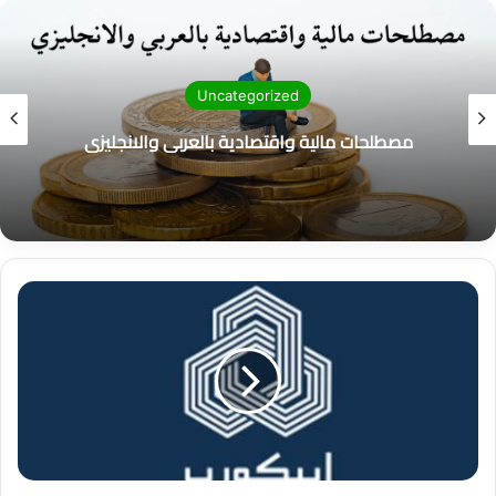
ب
Uncategorized
مصطلحات مالية واقتصادية بالعربي والانجليزي
"
ا
ب
ي
ك
و
ر
ب
"