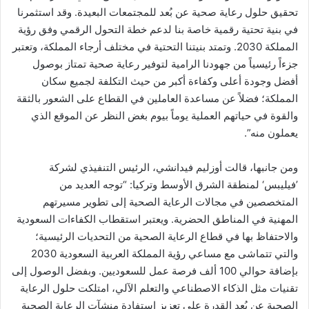
تحقيق حلول رعاية صحية عن بُعد للمجتمعات البعيدة. وقد استثمرنا
في بنية تحتية رقمية خاصة بنا لدعم خطة التحول الرقمي وفق رؤية
المملكة 2030. وتمتد بنيتنا التحتية في مختلف أرجاء المملكة، وتعتبر
جزءاً رئيسياً من جهودنا الرامية لتوفير رعاية صحية تمتاز بوصول
أفضل وجودة أعلى وكفاءة أكبر من حيث التكلفة لجميع سكان
المملكة؛ فضلاً عن مساعدة العاملين في القطاع على الشعور بالثقة
والقوة في حياتهم العملية يوماً بيوم بغض النظر عن الموقع الذي
يعملون منه”.
ومن جانبها، قالت أوزليم فيدانشي، الرئيس التنفيذي لشركة
’فيليبس‘ لمنطقة الشرق الأوسط وتركيا: “توجه العديد من
المتخصصين في مجالات الرعاية الصحية إلى تطوير مسيرتهم
المهنية في المناطق الحضرية. ويعتبر استقطاب الكفاءات السعودية
والاحتفاظ بها في قطاع الرعاية الصحية من التحديات الرئيسية؛
والتي تتماشى مع مساعي رؤية المملكة العربية السعودية 2030
بإضافة حوالي 100 ألف فرصة عمل للسعوديين. وبفضل الوصول إلى
تقنيات مثل الذكاء الاصطناعي والتعلم الآلي، امتلكت حلول الرعاية
الصحية عن بُعد القدرة على تعزيز استفادة منشآت الرعاية الصحية