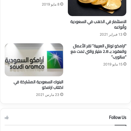
8 مايو 2019
س
ة
ع
أ
و
س
الاستثمار في الذهب في السعودية
د
ت
وأنواعه
ي
ر
13 فبراير 2021
ة
ا
"
ل
“ارامكو توتال العربية” تقر الأعمال
ت
ي
والعقود بـ 2.8 مليار والتي تمت مع
م
ة
“ساتورب”
و
ط
15 مايو 2019
ي
ب
ل
ع
م
ت
البنوك السعودية المشاركة في
ر
ب
اكتتاب ارامكو
ا
ا
23 مارس 2021
ب
ل
ح
م
ة
ل
Follow Us
ب
ا
ـ
ي
7
ي