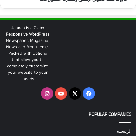
Jannah is a Clean
Responsive WordPress
Newspaper, Magazine,
News and Blog theme.
Packed with options
that allow you to
completely customize
your website to your
needs.
‫X
فيسبوك
‫YouTube
انستقرام
POPULAR COMPANIES
الرئيسية