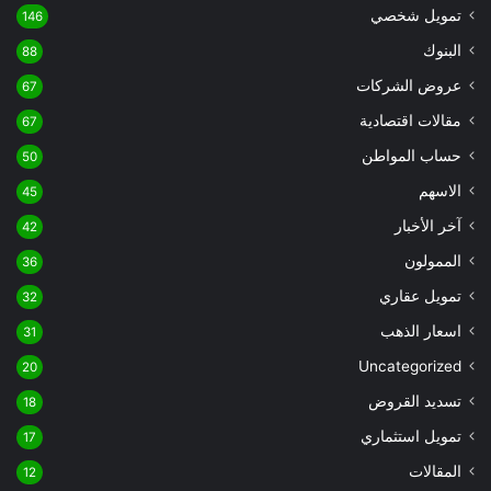
تمويل شخصي
146
البنوك
88
عروض الشركات
67
مقالات اقتصادية
67
حساب المواطن
50
الاسهم
45
آخر الأخبار
42
الممولون
36
تمويل عقاري
32
اسعار الذهب
31
Uncategorized
20
تسديد القروض
18
تمويل استثماري
17
المقالات
12