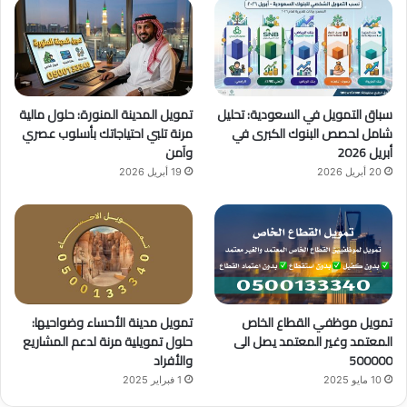
و
T
ق
ك
u
ر
b
ا
سباق التمويل في السعودية: تحليل
تمويل المدينة المنورة: حلول مالية
e
م
شامل لحصص البنوك الكبرى في
مرنة تلبي احتياجاتك بأسلوب عصري
أبريل 2026
وآمن
20 أبريل 2026
19 أبريل 2026
تمويل موظفي القطاع الخاص
تمويل مدينة الأحساء وضواحيها:
المعتمد وغير المعتمد يصل الى
حلول تمويلية مرنة لدعم المشاريع
500000
والأفراد
10 مايو 2025
1 فبراير 2025