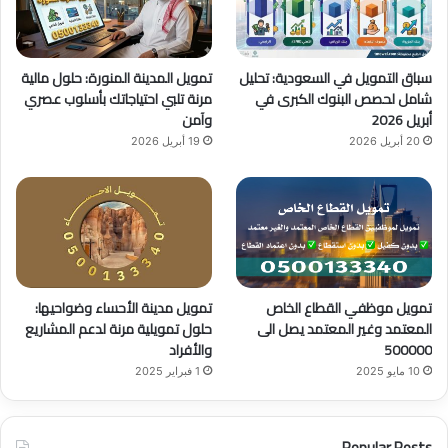
ك
u
ر
b
ا
سباق التمويل في السعودية: تحليل
تمويل المدينة المنورة: حلول مالية
e
م
شامل لحصص البنوك الكبرى في
مرنة تلبي احتياجاتك بأسلوب عصري
أبريل 2026
وآمن
20 أبريل 2026
19 أبريل 2026
تمويل موظفي القطاع الخاص
تمويل مدينة الأحساء وضواحيها:
المعتمد وغير المعتمد يصل الى
حلول تمويلية مرنة لدعم المشاريع
500000
والأفراد
10 مايو 2025
1 فبراير 2025
Popular Posts