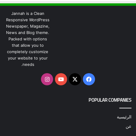
Jannah is a Clean
Responsive WordPress
Newspaper, Magazine,
News and Blog theme.
Packed with options
that allow you to
completely customize
your website to your
needs.
‫X
فيسبوك
‫YouTube
انستقرام
POPULAR COMPANIES
الرئيسية
عن