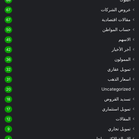
عروض الشركات
67
مقالات اقتصادية
67
حساب المواطن
50
الاسهم
45
آخر الأخبار
42
الممولون
36
تمويل عقاري
32
اسعار الذهب
31
Uncategorized
20
تسديد القروض
18
تمويل استثماري
17
المقالات
12
تمويل تجاري
9
الاسالة الاكثر رواجا
4