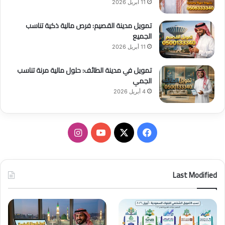
11 أبريل 2026
تمويل مدينة القصيم: فرص مالية ذكية تناسب
الجميع
11 أبريل 2026
تمويل في مدينة الطائف: حلول مالية مرنة تناسب
الجمي
4 أبريل 2026
ف
ا
ي
X
Y
ن
س
o
س
Last Modified
ب
u
ت
و
T
ق