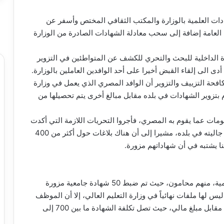
ادات العلمية بالوزارة والمكتب الثقافي المختص وأسفر عن
 العامة إضافة إلى سحب معادلة الشهادات الصادرة من الوزارة
رة الداخلية للبحث والتحري للكشف عن المتواطئين في التزوير
أدى الى إلقاء القبض أخيرا على أحد الوافدين العاملين بالوزارة.
افحة التزييف والتزوير أن الوافد المصري الذي يعمل في وزارة
وم بتزوير الشهادات في بلده مقابل مبالغ أخرى يتم تحصيلها من
مات عما يقوم به المصري، فأجروا التحريات اللازمة التي أكدت
تورطه وقيامه بتسلم المبالغ عن طريق وسيط من أبناء جاليته في بلده، مشيرا إلى أن هناك بلاغات حول أكثر من 400
وأكد المصدر أن بعض المزروين يعملون في جهات حكومية، منهم محامون، حيث تم ضبط 50 شهادة جامعية مزورة
 لها ملفات نهائياً في وزارة التعليم العالي، إلا أن الموظف
المصري يقوم بمساعدتهم في إدخالها في النظام الآلي مقابل مبلغ مالي، حيث تصل تكلفة الشهادة ما بين 700 إلى