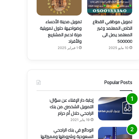
تمويل موظفي القطاع
تمويل مدينة الأحساء
الخاص المعتمد وغير
وضواحيها: حلول تمويلية
المعتمد يصل الى
مرنة لدعم المشاريع
500000
والأفراد
10 مايو 2025
1 فبراير 2025
Popular Posts
إجابة دار الإفتاء عن سؤال:
التمويل الشخصي من بنك
الراجحي حلال أم حرام
19 يناير 2021
الودائع في بنك الراجحي
السعودية وشروطها ومميزاتها