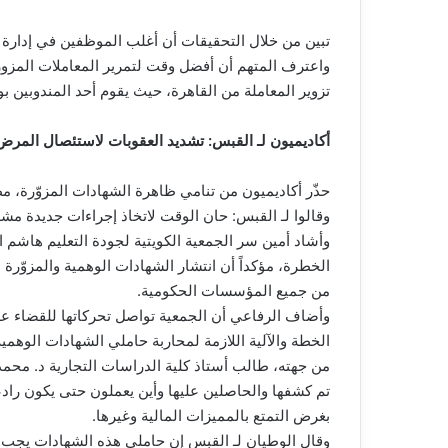
تبين من خلال التحقيقات أن أغلب الموظفين في إدارة ا
واعترف المتهم أن أفضل وقت لتمرير المعاملات المزورة
تزوير المعاملة من القاهرة، حيث يقوم أحد المندوبين ب
أكاديميون لـ القبس: تشديد العقوبات لاستئصال المرض
حذّر أكاديميون من تنامي ظاهرة الشهادات المزوّرة، م
وقالوا لـ القبس: حان الوقت لاتخاذ إجراءات جديدة مش
وأشاد أمين سر الجمعية الكويتية لجودة التعليم هاشم ال
الخطرة، مؤكداً أن انتشار الشهادات الوهمية والمزوّرة
من جميع المؤسسات الحكومية.
وأضاف الرفاعي أن الجمعية تواصل تحركاتها للقضاء عل
الخطة والآلية اللازمة لمحاربة حاملي الشهادات الوهم
من جهته، طالب أستاذ كلية الدراسات التجارية د. محمد 
تم كشفها والحاصلين عليها وأين يعملون حتى يكون راد
بغرض التمتع بالمميزات المالية وغيرها.
وقال الوطيان لـ القبس إن حاملي هذه الشهادات يجب أن