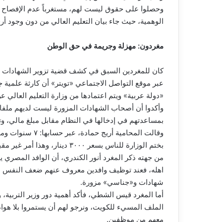
وحصلوا على حقوق ليست لهم، مستغرباً عدم الإفصاح ع
الوهمية، حيث جاء بيان التعليم العالي من دون وجود أرق
مغردون: مهزلة وجريمة في حق الوطن
كان للمغردين السبق في كشف قضية تزوير الشهادات وال
عبر موقع التواصل الاجتماعي «تويتر» أن كارثة علمية 
«دولة عربية» ويتم اعتمادها من وزارة التعليم العالي عن طريق وافد 
وأكدوا أن أصحاب الشهادات المزورة ليست لديهم ملفات 
بمساعدتهم في إدخالها في النظام مقابل مبلغ مالي، وت
وقالت المحامية أ
بختم الوزارة للناس بسعر ٣٠٠٠ دينار، وهذا أمر غير مقبول.
من جهته ذكر المغرد أنور الكندري، أن الوافد المصري 
اهله، فعند توظيف وافدين معروف عنهم ضعف النفس اما
شهادات و«جناسي» مزورة.
أما المغرد قيس الشطي، فأكد أهمية دور وزير التربية، و
الملف المسيء للكويت، ونرجو لهم أن يستمروا بلا هوا
معهم من موظفين.