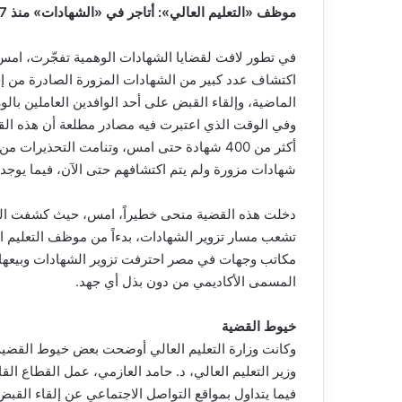
موظف «التعليم العالي»: أتاجر في «الشهادات» منذ 7 سنوات ولم يُكتشف أمري
في تطور لافت لقضايا الشهادات الوهمية تفجّرت، امس، م
اكتشاف عدد كبير من الشهادات المزورة الصادرة من إح
الماضية، وإلقاء القبض على أحد الوافدين العاملين بال
وفي الوقت الذي اعتبرت فيه مصادر مطلعة أن هذه القضي
أكثر من 400 شهادة حتى امس، وتنامت التحذير
شهادات مزورة ولم يتم اكتشافهم حتى الآن، فيما يوجد
دخلت هذه القضية منحى خطيراً، امس، حيث كشفت التحق
تشعب مسار تزوير الشهادات، بدءاً من موظف التعليم ال
مكاتب وجهات في مصر احترفت تزوير الشهادات وبيعها
المسمى الأكاديمي من دون بذل أي جهد.
خيوط القضية
وكانت وزارة التعليم العالي أوضحت بعض خيوط القضية في
وزير التعليم العالي، د. حامد العازمي، عمل القطاع الق
فيما يتداول بمواقع التواصل الاجتماعي عن إلقاء القبض