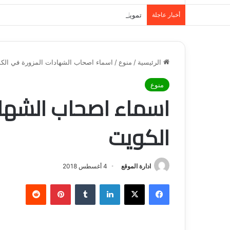
أخبار عاجلة
تمويل المدينة المنورة: حلول مالية مرنة تلبي احت
الرئيسية
/
منوع
/
اسماء اصحاب الشهادات المزورة في الك
منوع
اسماء اصحاب الشهاد
الكويت
ادارة الموقع
4 أغسطس 2018
فيسبوك
‫X
لينكدإن
‏Tumblr
بينتيريست
‏Reddit