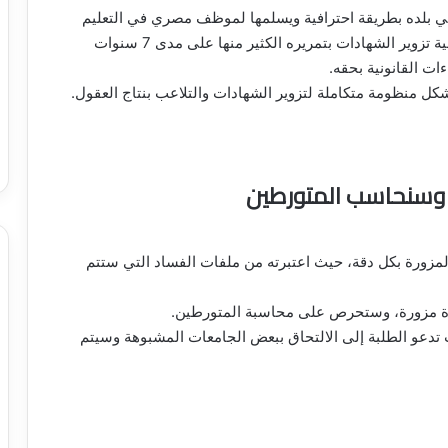
 في بلده بطريقة احترافية ويسلمها لموظف مصري في التعليم
العالي، تم ضبطه فور عودته من اجازته، معترفا في قضية تزوير الشهادات بتمريره الكثير منها على مدى 7 سنوات
ءات القانونية بحقه.
منظومة متكاملة لتزوير الشهادات والتلاعب بنتاج العقول.
 وسنحاسب المتورطين
مزورة بكل دقة، حيث اعتبرته من ملفات الفساد التي ستتم
دة مزورة، وستحرص على محاسبة المتورطين.
تدعو الطلبة إلى الالتحاق ببعض الجامعات المشبوهة وسيتم