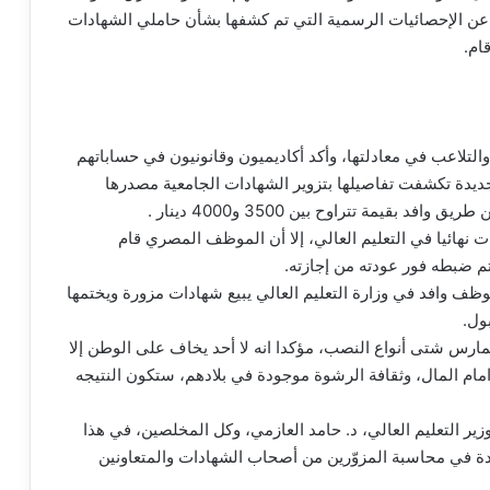
ن الإحصائيات الرسمية التي تم كشفها بشأن حاملي الشهادات
ام.
تلاعب في معادلتها، وأكد أكاديميون وقانونيون في حساباتهم
جديدة تكشفت تفاصيلها بتزوير الشهادات الجامعية مصدرها
بقيمة تتراوح بين 3500 و4000 دينار .
نهائيا في التعليم العالي، إلا أن الموظف المصري قام
م ضبطه فور عودته من إجازته.
ريج حمادة، عبر حسابها: ٧ سنوات وموظف وافد في وزارة التعليم العالي يبيع شهادات مزورة ويختمها
يمارس شتى أنواع النصب، مؤكدا انه لا أحد يخاف على الوطن إلا
م المال، وثقافة الرشوة موجودة في بلادهم، ستكون النتيجه
زير التعليم العالي، د. حامد العازمي، وكل المخلصين، في هذا
دة في محاسبة المزوّرين من أصحاب الشهادات والمتعاونين