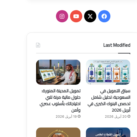
ف
ا
ي
X
Y
ن
س
o
س
Last Modified
ب
u
ت
و
T
ق
ك
u
ر
b
ا
سباق التمويل في
تمويل المدينة المنورة:
السعودية: تحليل شامل
حلول مالية مرنة تلبي
e
م
لحصص البنوك الكبرى في
احتياجاتك بأسلوب عصري
أبريل 2026
وآمن
20 أبريل 2026
19 أبريل 2026