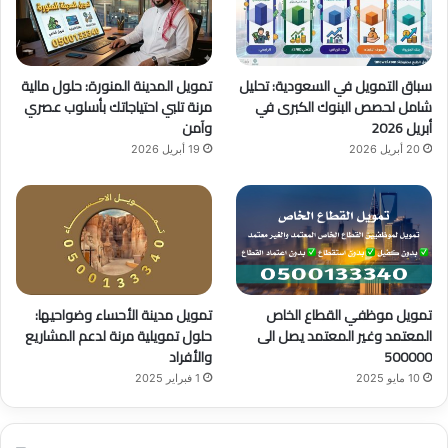
ك
u
ر
b
ا
سباق التمويل في السعودية: تحليل
تمويل المدينة المنورة: حلول مالية
e
م
شامل لحصص البنوك الكبرى في
مرنة تلبي احتياجاتك بأسلوب عصري
أبريل 2026
وآمن
20 أبريل 2026
19 أبريل 2026
تمويل موظفي القطاع الخاص
تمويل مدينة الأحساء وضواحيها:
المعتمد وغير المعتمد يصل الى
حلول تمويلية مرنة لدعم المشاريع
500000
والأفراد
10 مايو 2025
1 فبراير 2025