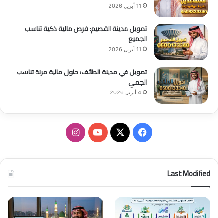
11 أبريل 2026
تمويل مدينة القصيم: فرص مالية ذكية تناسب
الجميع
11 أبريل 2026
تمويل في مدينة الطائف: حلول مالية مرنة تناسب
الجمي
4 أبريل 2026
ف
ا
ي
X
Y
ن
س
o
س
Last Modified
ب
u
ت
و
T
ق