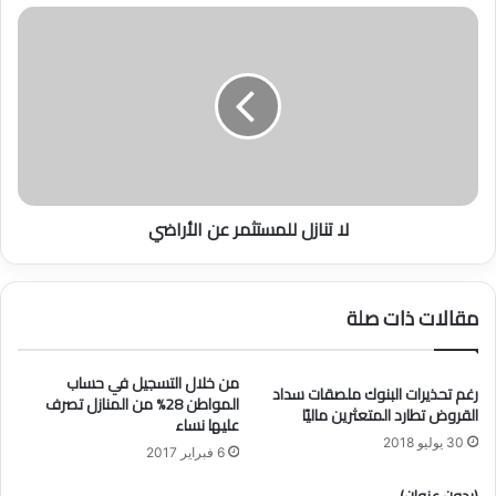
ر
ل
ب
ا
م
ت
و
ن
ق
ا
ع
ز
«
ل
إ
ل
س
ل
لا تنازل للمستثمر عن الأراضي
ك
م
ا
س
ن
ت
»
ث
مقالات ذات صلة
و
م
ي
ر
ض
ع
من خلال التسجيل في حساب
يِّ
رغم تحذيرات البنوك ملصقات سداد
ن
المواطن 28% من المنازل تصرف
القروض تطارد المتعثرين ماليًا
ع
ا
عليها نساء
ب
ل
30 يوليو 2018
6 فبراير 2017
ي
أ
ا
ر
(بدون عنوان)