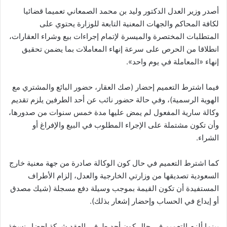
أصدر وزير العدل الدكتور وليد بن محمد الصمعاني تعميما قضائيا
لكافة المحاكم والجهات المعنية التابعة للوزارة يحتوي على
المتطلبات المختصرة والميسرة لإتمام إجراءات بيع وشراء العقارات،
انطلاقا من الحرص على سرعة إنهاء المعاملات بما يضمن تحقيق
إنهاء «المعاملة في يوم واحد».
فيما اشترط التعميم إحضار (صك العقار، حضور البائع والمشتري مع
الهوية الرسمية)، وفي حالة حضور نائب عن أحد الطرفين يلزم تقديم
وكالة سارية المفعول لم يمض عليها مدة خمس سنوات من صدورها،
وأن تكون مشتملة على الإجراء المطلوب في البيع والإفراغ أو
الشراء.
كما اشترط التعميم في حال كون الوكالة صادرة من جهة معنية خارج
السعودية تصديقها من وزارتي الخارجية والعدل، إلزام الأطراف
المستفيدة أن تكون القيمة بموجب وسيلة دفع مسجلة (شيك مصدق
أو إيداع في الحساب وإحضار إشعار بذلك).
بينما ألزم التعميم في حال كون أحد طرفي العقد شركة إحضار نسخة