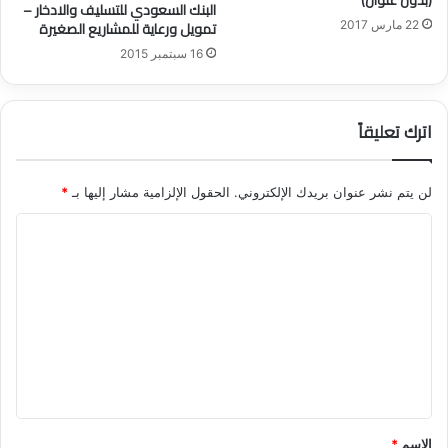
البنك السعودي للتسليف والادخار –
ن
ا
تمويل ورعاية للمشاريع الصغيرة
22 مارس 2017
ا
ض
ت
ي
16 سبتمبر 2015
ا
ل
م
اترك تعليقاً
ت
ق
د
لن يتم نشر عنوان بريدك الإلكتروني.
الحقول الإلزامية مشار إليها بـ
*
م
ي
ا
ن
ل
ت
ع
ل
ي
ق
*
الاسم
*