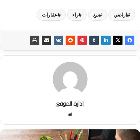
اراضي
بيع
راء
عقارات
ادارة الموقع
موق
ع
الوي
ب