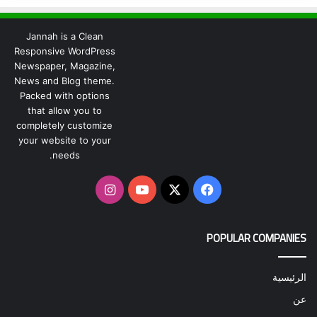
Jannah is a Clean
Responsive WordPress
Newspaper, Magazine,
News and Blog theme.
Packed with options
that allow you to
completely customize
your website to your
needs.
‫X
فيسبوك
‫YouTube
انستقرام
POPULAR COMPANIES
الرئيسية
عن