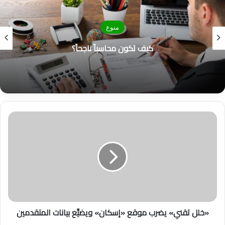
منوع
كيف تكون محاسباً ناجحاً؟
«
خ
ل
ل
ت
ق
ن
ي
»
«خلل تقني» يضرب موقع «إسكان» ويضيِّع بيانات المتقدمين
ي
ض