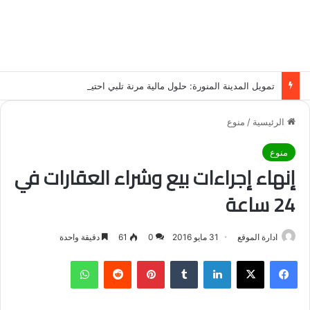
تمويل المدينة المنورة: حلول مالية مرنة تلبي احتياجاتك بأسلوب عصري وآمن
الرئيسية
/
منوع
منوع
إنهاء إجراءات بيع وشراء العقارات في
24 ساعة
ادارة الموقع
31 مايو 2016
0
61
دقيقة واحدة
فيسبوك
‫X
لينكدإن
‏Tumblr
بينتيريست
‏Reddit
واتساب