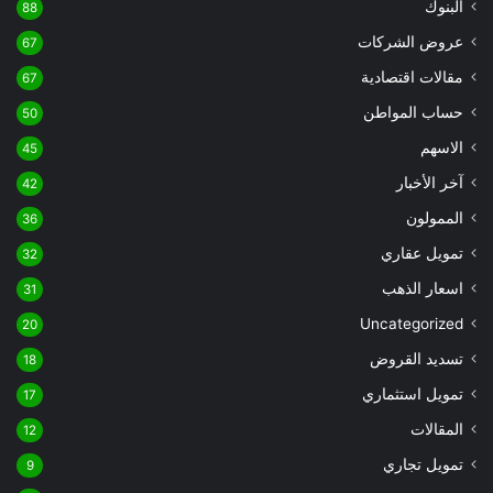
البنوك
88
عروض الشركات
67
مقالات اقتصادية
67
حساب المواطن
50
الاسهم
45
آخر الأخبار
42
الممولون
36
تمويل عقاري
32
اسعار الذهب
31
Uncategorized
20
تسديد القروض
18
تمويل استثماري
17
المقالات
12
تمويل تجاري
9