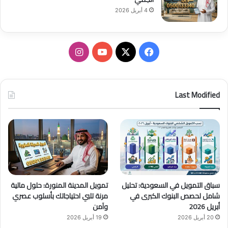
4 أبريل 2026
ف
ا
ي
X
Y
ن
س
o
س
Last Modified
ب
u
ت
و
T
ق
ك
u
ر
b
ا
سباق التمويل في السعودية: تحليل
تمويل المدينة المنورة: حلول مالية
e
م
شامل لحصص البنوك الكبرى في
مرنة تلبي احتياجاتك بأسلوب عصري
أبريل 2026
وآمن
20 أبريل 2026
19 أبريل 2026