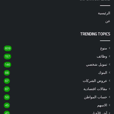
الرئيسية
عن
TRENDING TOPICS
منوع
609
وظائف
157
تمويل شخصي
146
البنوك
88
عروض الشركات
67
مقالات اقتصادية
67
حساب المواطن
50
الاسهم
45
آخر الأخبار
42