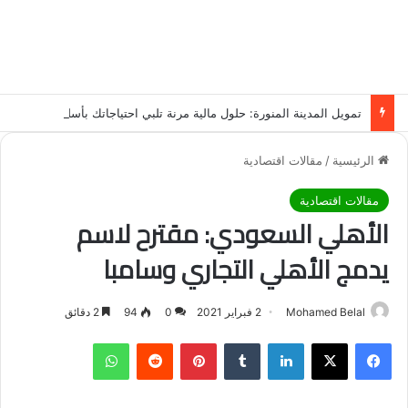
تمويل المدينة المنورة: حلول مالية مرنة تلبي احتياجاتك بأسلوب عصري وآمن
الرئيسية
/
مقالات اقتصادية
مقالات اقتصادية
الأهلي السعودي: مقترح لاسم
يدمج الأهلي التجاري وسامبا
Mohamed Belal
2 فبراير 2021
0
94
2 دقائق
فيسبوك
‫X
لينكدإن
‏Tumblr
بينتيريست
‏Reddit
واتساب