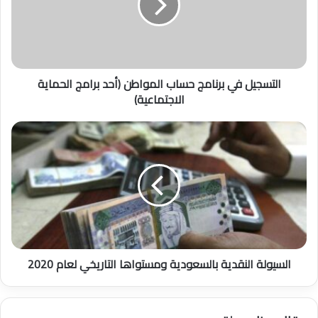
ج
ي
ل
ف
ي
التسجيل في برنامج حساب المواطن (أحد برامج الحماية
ب
الاجتماعية)
ر
ن
ا
ا
م
ل
ج
س
ح
ي
س
و
ا
ل
ب
ة
ا
ا
ل
ل
السيولة النقدية بالسعودية ومستواها التاريخي لعام 2020
م
ن
و
ق
ا
د
ط
ي