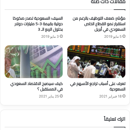
مقالات ذات صلة
ن
ة
(
ب
أ
ا
مؤشر: ضعف التوظيف بالرغم من
السيف: السعودية تصدر صكوكا
ح
ل
استقرار نمو القطاع الخاص
دولية بقيمة 3-5 مليارات دولار
د
س
السعودي في أبريل
بحلول الربع الـ 3
ب
ع
5 مايو 2019
3 مايو 2019
ر
و
ا
د
م
ي
ج
ة
ا
و
ل
م
ح
س
م
ت
تعرف على أسباب تراجع الأسهم في
كيف سيصبح الاقتصاد السعودي
ا
و
السعودية
في المستقبل ؟
ي
ا
18 فبراير 2021
25 يناير 2021
ة
ه
ا
ا
ل
ا
اترك تعليقاً
ا
ل
ج
ت
ت
ا