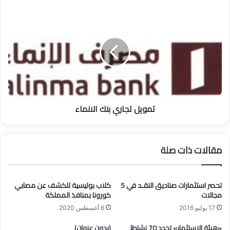
ص
ت
ي
م
م
و
ن
ي
ص
ل
ة
ت
س
ج
ل
ا
ف
ر
تمويل تجاري بنك الانماء
ة
ي
ب
ن
ك
مقالات ذات صلة
ا
ل
ا
تحصر استثمارات صناديق النقـد في 5
كلاب بوليسية للكشف عن مصابي
ن
مجالات
كورونا بمنافذ المملكة
م
ا
17 يوليو 2016
6 أغسطس 2020
ء
«هيئة الاستثمار» تحدد 70 نشاطا
(بدون عنوان)