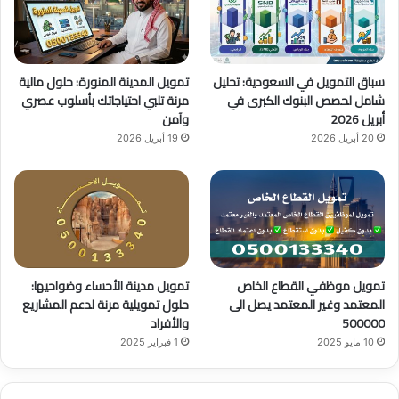
ك
u
ر
b
ا
سباق التمويل في السعودية: تحليل
تمويل المدينة المنورة: حلول مالية
e
م
شامل لحصص البنوك الكبرى في
مرنة تلبي احتياجاتك بأسلوب عصري
أبريل 2026
وآمن
20 أبريل 2026
19 أبريل 2026
تمويل موظفي القطاع الخاص
تمويل مدينة الأحساء وضواحيها:
المعتمد وغير المعتمد يصل الى
حلول تمويلية مرنة لدعم المشاريع
500000
والأفراد
10 مايو 2025
1 فبراير 2025