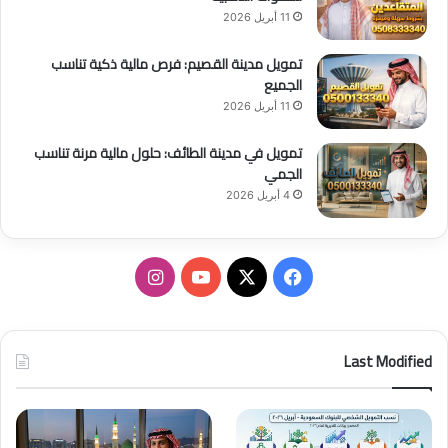
11 أبريل 2026
تمويل مدينة القصيم: فرص مالية ذكية تناسب
الجميع
11 أبريل 2026
تمويل في مدينة الطائف: حلول مالية مرنة تناسب
الجمي
4 أبريل 2026
ف
ا
ي
X
Y
ن
س
o
س
Last Modified
ب
u
ت
و
T
ق