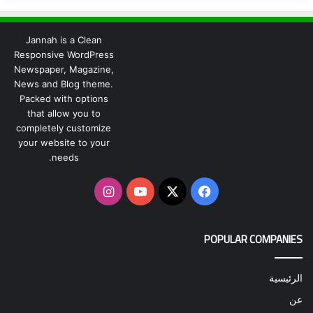
Jannah is a Clean
Responsive WordPress
Newspaper, Magazine,
News and Blog theme.
Packed with options
that allow you to
completely customize
your website to your
needs.
‫X
فيسبوك
‫YouTube
انستقرام
POPULAR COMPANIES
الرئيسية
عن