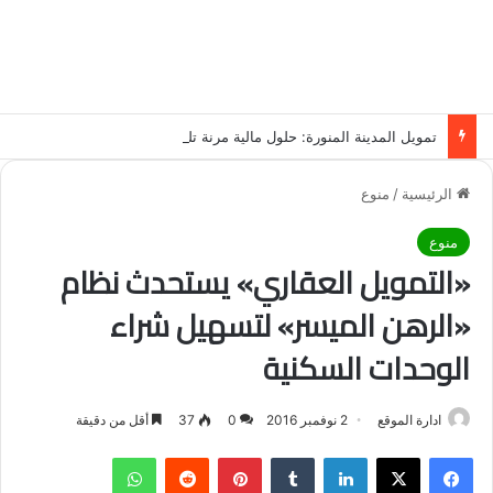
تمويل المدينة المنورة: حلول مالية مرنة تلبي احتياجاتك بأسلوب عصري وآمن
الرئيسية
/
منوع
منوع
«التمويل العقاري» يستحدث نظام
«الرهن الميسر» لتسهيل شراء
الوحدات السكنية
ادارة الموقع
2 نوفمبر 2016
0
37
أقل من دقيقة
فيسبوك
‫X
لينكدإن
‏Tumblr
بينتيريست
‏Reddit
واتساب