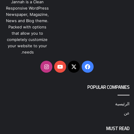
Jannah is a Clean
Responsive WordPress
Newspaper, Magazine,
News and Blog theme.
Packed with options
that allow you to
completely customize
your website to your
needs.
‫X
فيسبوك
‫YouTube
انستقرام
POPULAR COMPANIES
الرئيسية
عن
MUST READ