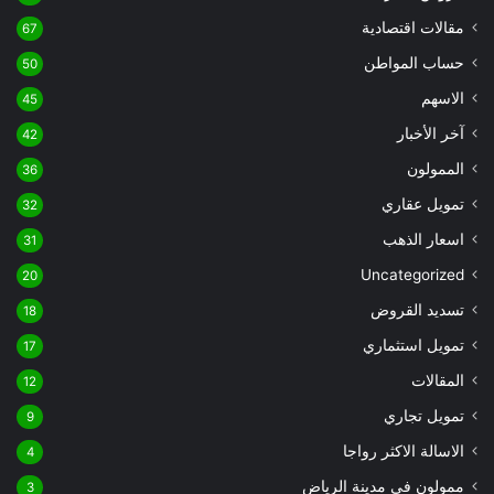
مقالات اقتصادية
67
حساب المواطن
50
الاسهم
45
آخر الأخبار
42
الممولون
36
تمويل عقاري
32
اسعار الذهب
31
Uncategorized
20
تسديد القروض
18
تمويل استثماري
17
المقالات
12
تمويل تجاري
9
الاسالة الاكثر رواجا
4
ممولون في مدينة الرياض
3