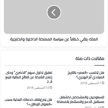
س
م
ب
ل
ق
ك
«
ي
ا
ل
ل
ق
س
ي
الملك يلقي خطاباً عن سياسة المملكة الداخلية والخارجية
و
خ
د
ط
ا
ا
ن
ب
مقالات ذات صلة
ي
اً
»
ع
ف
ن
هل يُحتسب «العمر» بالتاريخ
تعليق تداول سهم “الخضري” وحتى
ي
س
الميلادي أم الهجري؟
إعلان الشركة عن النتائج المالية للربع
م
ي
الـ 2
7 أغسطس 2018
ا
ا
12 أغسطس 2018
ر
س
ا
ة
للسعوديين والمشككين تكشفان
هل يتم إيقاف خدماتك البنكية بسبب
ث
ا
مستقبل الدعم والاستثمار بالمملكة
«العنوان الوطني»؟
و
ل
19 يناير 2017