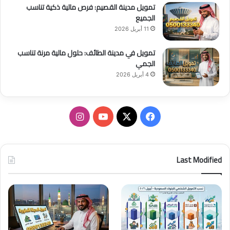
تمويل مدينة القصيم: فرص مالية ذكية تناسب
الجميع
11 أبريل 2026
تمويل في مدينة الطائف: حلول مالية مرنة تناسب
الجمي
4 أبريل 2026
ف
ا
ي
X
Y
ن
س
o
س
Last Modified
ب
u
ت
و
T
ق
ك
u
ر