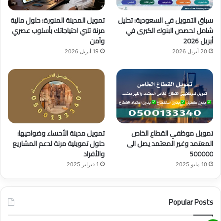
b
ا
سباق التمويل في السعودية: تحليل
تمويل المدينة المنورة: حلول مالية
e
م
شامل لحصص البنوك الكبرى في
مرنة تلبي احتياجاتك بأسلوب عصري
أبريل 2026
وآمن
20 أبريل 2026
19 أبريل 2026
تمويل موظفي القطاع الخاص
تمويل مدينة الأحساء وضواحيها:
المعتمد وغير المعتمد يصل الى
حلول تمويلية مرنة لدعم المشاريع
500000
والأفراد
10 مايو 2025
1 فبراير 2025
Popular Posts