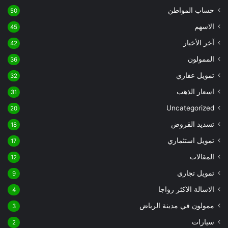
حساب المواطن
50
الاسهم
45
آخر الأخبار
42
الممولون
36
تمويل عقاري
32
اسعار الذهب
31
Uncategorized
20
تسديد القروض
18
تمويل استثماري
17
المقالات
12
تمويل تجاري
9
الاسالة الاكثر رواجا
4
ممولون في مدينة الرياض
3
سيارات
2