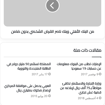
م
ل
ا
ب
ه
ن
ي
ك
م
ا
ت
ل
من البنك الأهلي وبنك ناصر القرض الشخصي بدون ضامن
ط
أ
ل
ه
ب
ل
ا
ي
مقالات ذات صلة
ت
و
ه
ب
ا
ن
الإمارات تطلب من البنوك معلومات
المملكة تستثمر 50 مليار دولار في
و
ك
عن حسابات 19 سعوديا
الطاقة المتجددة والنووية
ط
ن
9 نوفمبر 2017
17 يناير 2017
ر
ا
ي
ص
وزارة التجارة والاستثمار: تكافئ
العربي يحصل على موافقة المركزي
ق
ر
مواطناً بـ75 ألف ريال لإبلاغه عن
لإصدار صكوك بملياري ريال
ة
ا
قضية غش تجاري
ا
ل
20 يوليو 2015
4 أغسطس 2018
ل
ق
ت
ر