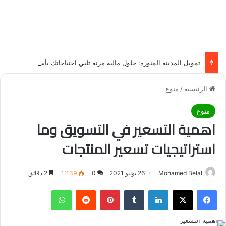
تمويل المدينة المنورة: حلول مالية مرنة تلبي احتياجاتك بأسلوب عصري وآمن
الرئيسية
/
منوع
منوع
اهمية التسعير في التسويق وما
استراتيجيات تسعير المنتجات
Mohamed Belal
26 يونيو 2021
0
1٬139
2 دقائق
فيسبوك
‫X
لينكدإن
‏Tumblr
بينتيريست
‏Reddit
واتساب