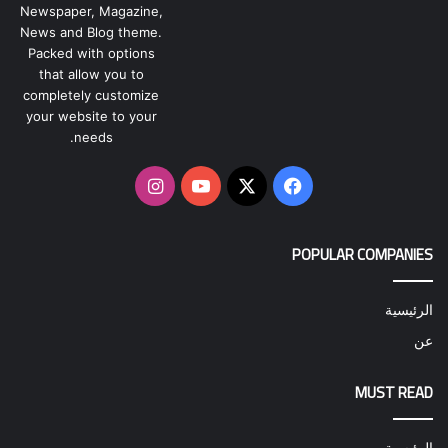
Newspaper, Magazine,
News and Blog theme.
Packed with options
that allow you to
completely customize
your website to your
needs.
‫X
فيسبوك
‫YouTube
انستقرام
POPULAR COMPANIES
الرئيسية
عن
MUST READ
الرئيسية