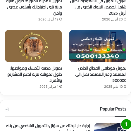
سباق التمويل في السعودية: تحليل
تمويل المدينة المنورة: حلول مالية
e
م
شامل لحصص البنوك الكبرى في
مرنة تلبي احتياجاتك بأسلوب عصري
أبريل 2026
وآمن
20 أبريل 2026
19 أبريل 2026
تمويل موظفي القطاع الخاص
تمويل مدينة الأحساء وضواحيها:
المعتمد وغير المعتمد يصل الى
حلول تمويلية مرنة لدعم المشاريع
500000
والأفراد
10 مايو 2025
1 فبراير 2025
Popular Posts
إجابة دار الإفتاء عن سؤال: التمويل الشخصي من بنك