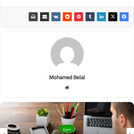
Mohamed Belal
موق
ع
الوي
ب
منوع