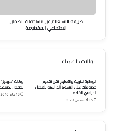
ل
ا
س
طريقة الاستعلام عن مستحقات ‫الضمان
ت
ع
ل
ا
م
ع
ن
مقالات ذات صلة
م
س
ت
الوطنية للتربية والتعليم تقرر تقديم
وكالة “موديز” 
ح
خصومات على الرسوم الدراسية للفصل
تخفض تصنيفها لـ9 بنوك سع
ق
الدراسي القادم
ا
18 مايو 2016
18 أغسطس 2020
ت
ا
ل
ض