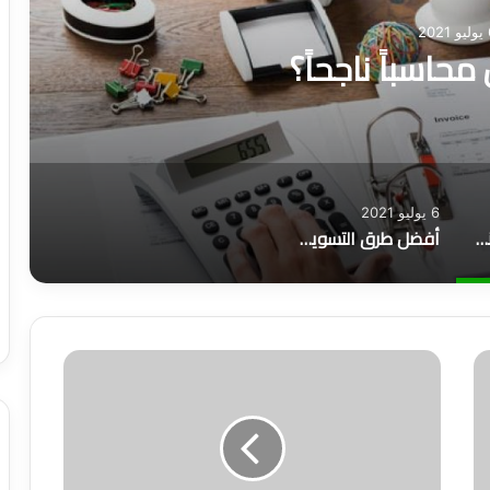
202
حاسباً ناجحاً؟
6 يوليو 2021
كيف تكون محاسباً ناجحاً؟
أفضل طرق التسويق وأهم 6 أنواع منها
ه
ل
ي
د
ر
ج