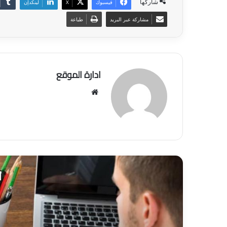
شاركها
فيسبوك
‫X
لينكدإن
مشاركة عبر البريد
طباعة
ادارة الموقع
موق
ع
الوي
ب
أ