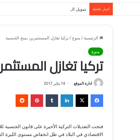
أخبار عاجلة
تمويل المدينة المنورة: حلول مالية مرنة تلبي احت
الرئيسية
/
منوع
/
تركيا تغازل المستثمرين بمنح الجنسية
منوع
تركيا تغازل المستثمر
ادارة الموقع
14 يناير 2017
فيسبوك
‫X
لينكدإن
‏Tumblr
بينتيريست
‏Reddit
فتحت التعديلات التركية الأخيرة على قانون الجنسية ل
الاقتصادي في البلاد في ظل انخفاض مستوى الليرة التر