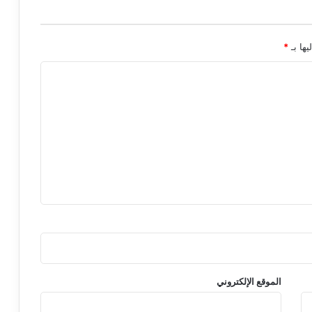
ف
ي
س
م
يها بـ
*
ة
؟
الموقع الإلكتروني