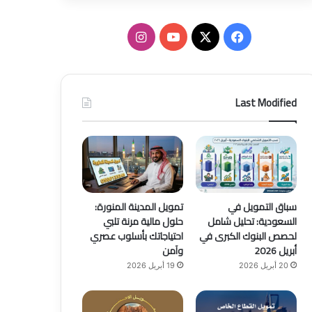
ف
ا
ي
X
Y
ن
س
o
س
Last Modified
ب
u
ت
و
T
ق
ك
u
ر
b
ا
سباق التمويل في
تمويل المدينة المنورة:
السعودية: تحليل شامل
حلول مالية مرنة تلبي
e
م
لحصص البنوك الكبرى في
احتياجاتك بأسلوب عصري
أبريل 2026
وآمن
20 أبريل 2026
19 أبريل 2026