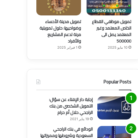
تمويل موظفي القطاع
تمويل مدينة الأحساء
الخاص المعتمد وغير
وضواحيها: حلول تمويلية
المعتمد يصل الى
مرنة لدعم المشاريع
500000
والأفراد
10 مايو 2025
1 فبراير 2025
Popular Posts
إجابة دار الإفتاء عن سؤال:
التمويل الشخصي من بنك
الراجحي حلال أم حرام
19 يناير 2021
الودائع في بنك الراجحي
منوع
السعودية وشروطها ومميزاتها