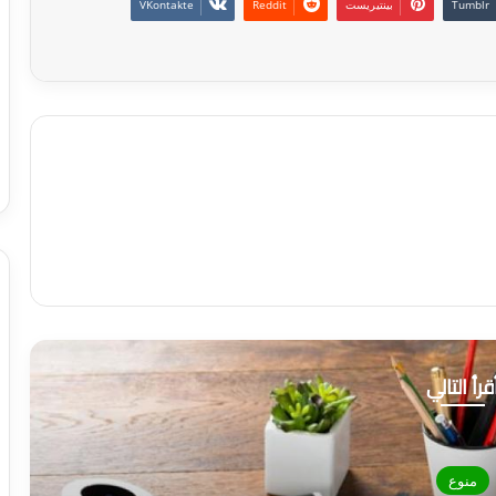
بينتيريست
قرأ التالي
منوع