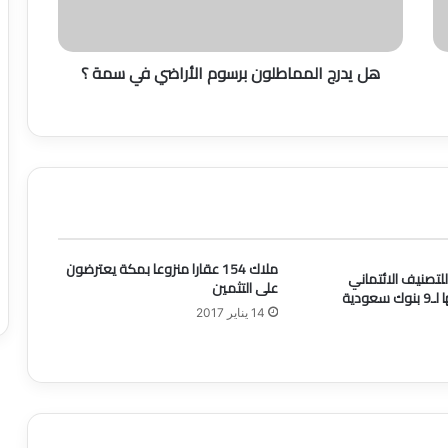
ا
ل
م
هل يدرج المماطلون برسوم الأراضي في سمة ؟
م
ا
ط
ل
و
ن
ب
ر
س
و
ملاك 154 عقارا منزوعا بمكة يعترضون
للتصنيف الائتماني
م
على التثمين
ودية
ا
14 يناير 2017
ل
أ
ر
ا
ض
ي