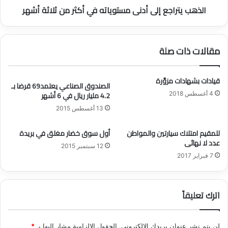
الذهب يتراجع إلى أدنى مستوياته في أكثر من ثلاثة أشهر
ي
ج
د
ع
ة
إ
ل
ل
مقالات ذات صلة
ت
ى
س
أ
ه
د
قيادات بشهادات مزوَّرة
ي
الصندوق الصناعي يعتمد69 قرضا بـ
ن
4.2 مليار ريال في 6 أشهر
ل
4 أغسطس 2018
ى
ع
م
13 أغسطس 2015
م
س
ل
ت
للمقيم امتلاك سيارتين والمواطن
أول سوق خضار مغلق في بريدة
ي
و
عدد لا نهائى
12 سبتمبر 2015
ا
ي
7 فبراير 2017
ت
ا
ا
ت
ل
ه
ا
ف
اترك تعليقاً
ن
ي
د
أ
م
ك
لن يتم نشر عنوان بريدك الإلكتروني.
الحقول الإلزامية مشار إليها بـ
*