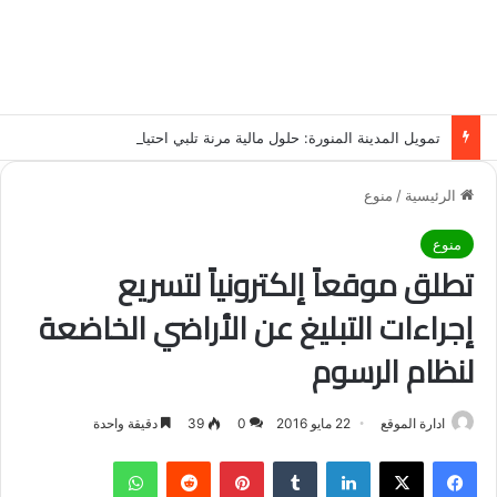
تمويل المدينة المنورة: حلول مالية مرنة تلبي احتياجاتك بأسلوب عصري وآمن
الرئيسية
/
منوع
منوع
تطلق موقعاً إلكترونياً لتسريع
إجراءات التبليغ عن الأراضي الخاضعة
لنظام الرسوم
ادارة الموقع
22 مايو 2016
0
39
دقيقة واحدة
فيسبوك
‫X
لينكدإن
‏Tumblr
بينتيريست
‏Reddit
واتساب