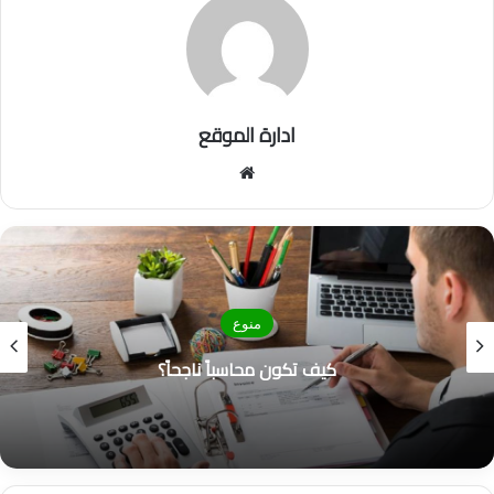
ادارة الموقع
موق
ع
الوي
ب
منوع
كيف تكون محاسباً ناجحاً؟