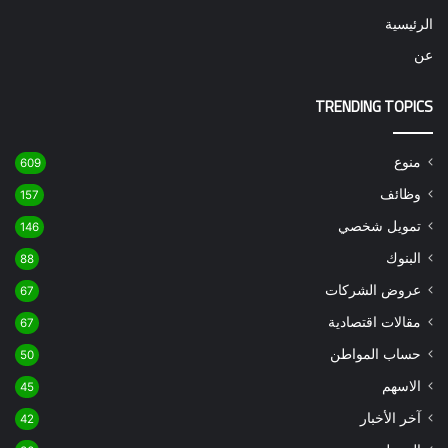
الرئيسية
عن
TRENDING TOPICS
منوع
609
وظائف
157
تمويل شخصي
146
البنوك
88
عروض الشركات
67
مقالات اقتصادية
67
حساب المواطن
50
الاسهم
45
آخر الأخبار
42