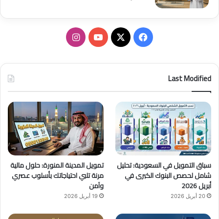
ف
ا
ي
X
Y
ن
س
o
س
Last Modified
ب
u
ت
و
T
ق
ك
u
ر
b
ا
سباق التمويل في السعودية: تحليل
تمويل المدينة المنورة: حلول مالية
e
م
شامل لحصص البنوك الكبرى في
مرنة تلبي احتياجاتك بأسلوب عصري
أبريل 2026
وآمن
20 أبريل 2026
19 أبريل 2026