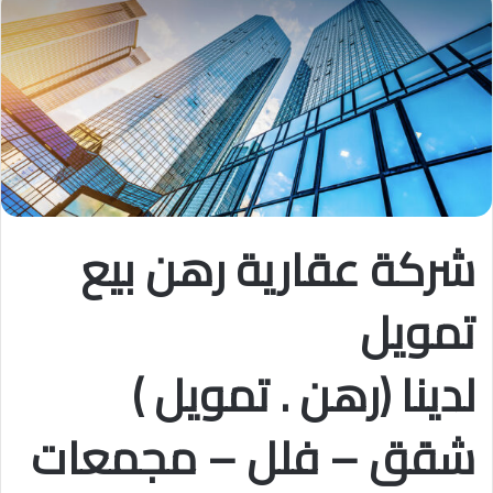
شركة عقارية رهن بيع
تمويل
لدينا (رهن . تمويل )
شقق – فلل – مجمعات