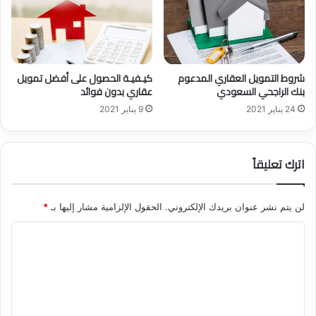
ع
ئ
ة
م
م
ة
خ
.
ز
ا
شروط التمويل العقاري المدعوم
كيـفيـة الحصول على أفضل تمويل
و
ع
بنك الراجحي السعودي
عقاري بدون فوائد
ن
ل
ا
24 يناير 2021
9 يناير 2021
ا
ت
ت
ا
م
ل
و
اترك تعليقاً
ن
ي
ف
ل
ط
ع
لن يتم نشر عنوان بريدك الإلكتروني.
الحقول الإلزامية مشار إليها بـ
*
ق
ا
ا
ر
ل
ي
ت
ع