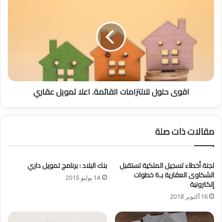
ا
ق
ل
و
ك
ى
ب
ح
ر
ل
ى
و
ت
ل
ت
ل
اقوى حلول للالتزامات القائمة. اعلا تمويل عقاري
و
ل
ق
ا
ع
ل
ا
ت
مقالات ذات صلة
س
ز
ت
ا
م
م
ر
لجنة أخطاء تسجيل الملكية تستقبل
بنك البلاد : برنامج تمويل داري
ا
الشكاوى العقارية بـ6 خطوات
ا
ت
14 يوليو 2015
إلكترونية
ر
ا
ف
ل
16 أكتوبر 2018
ق
ق
ا
ا