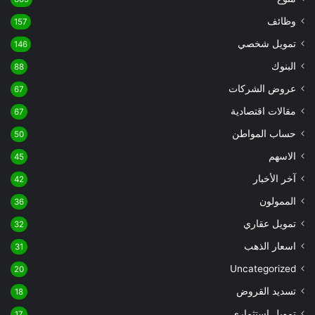
وظائف
157
تمويل شخصي
146
البنوك
88
عروض الشركات
67
مقالات اقتصادية
67
حساب المواطن
50
الاسهم
45
آخر الأخبار
42
الممولون
36
تمويل عقاري
32
اسعار الذهب
31
Uncategorized
20
تسديد القروض
18
تمويل استثماري
17