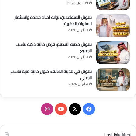
19 أبريل 2026
تمويل المتقاعدين: بوابة لحياة جديدة واستثمار
للسنوات الذهبية
11 أبريل 2026
تمويل مدينة القصيم: فرص مالية ذكية تناسب
الجميع
11 أبريل 2026
تمويل في مدينة الطائف: حلول مالية مرنة تناسب
الجمي
4 أبريل 2026
ف
ا
ي
X
Y
ن
س
o
س
Last Modified