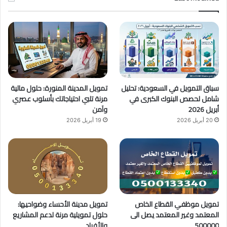
ب
u
ت
و
T
ق
ك
u
ر
b
ا
سباق التمويل في السعودية: تحليل
تمويل المدينة المنورة: حلول مالية
e
م
شامل لحصص البنوك الكبرى في
مرنة تلبي احتياجاتك بأسلوب عصري
أبريل 2026
وآمن
20 أبريل 2026
19 أبريل 2026
تمويل موظفي القطاع الخاص
تمويل مدينة الأحساء وضواحيها:
المعتمد وغير المعتمد يصل الى
حلول تمويلية مرنة لدعم المشاريع
500000
والأفراد