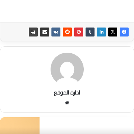
ادارة الموقع
موق
ع
الوي
ب