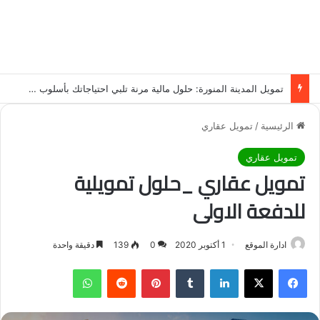
تمويل المدينة المنورة: حلول مالية مرنة تلبي احتياجاتك بأسلوب عصري وآمن
الرئيسية
/
تمويل عقاري
تمويل عقاري
تمويل عقاري _حلول تمويلية
للدفعة الاولى
ادارة الموقع
1 أكتوبر 2020
0
139
دقيقة واحدة
فيسبوك
‫X
لينكدإن
‏Tumblr
بينتيريست
‏Reddit
واتساب