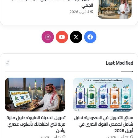
الجمي
4 أبريل 2026
ف
ا
ي
X
Y
ن
س
o
س
Last Modified
ب
u
ت
و
T
ق
ك
u
ر
b
ا
سباق التمويل في السعودية: تحليل
تمويل المدينة المنورة: حلول مالية
e
م
شامل لحصص البنوك الكبرى في
مرنة تلبي احتياجاتك بأسلوب عصري
أبريل 2026
وآمن
20 أبريل 2026
19 أبريل 2026