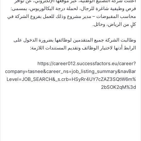
أعلنت شركة التصنيع الوطنية، عبر موقعها الإلكتروني، عن توافر
فرص وظيفية شاغرة للرجال، لحملة درجة البكالوريوس، بمسمى:
محاسب المقبوضات – مدير مشروع وذلك للعمل بفروع الشركة في
كلٍ من الرياض، وحائل.
وطالبت الشركة جميع المتقدمين لوظائفها بضرورة الدخول على
الرابط أدنها لاختيار الوظائف وتقديم المستندات اللازمة:
https://career012.successfactors.eu/career?
company=tasnee&career_ns=job_listing_summary&navBar
Level=JOB_SEARCH&_s.crb=HSyRr4UY7cZAZ3SQtW6m%
2bSOK2qM%3d