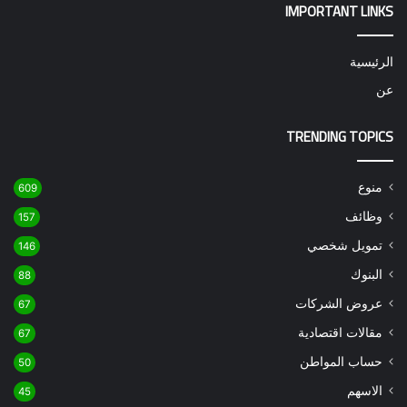
IMPORTANT LINKS
الرئيسية
عن
TRENDING TOPICS
منوع
609
وظائف
157
تمويل شخصي
146
البنوك
88
عروض الشركات
67
مقالات اقتصادية
67
حساب المواطن
50
الاسهم
45