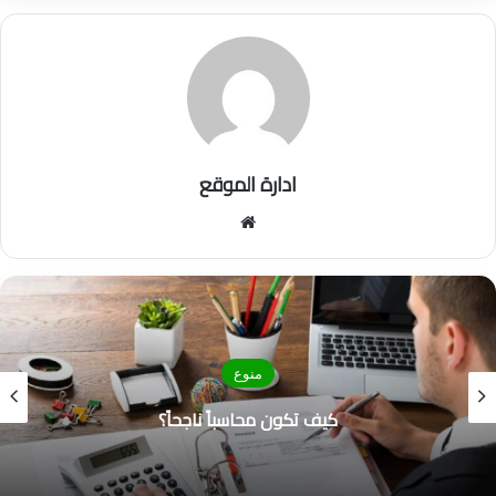
ادارة الموقع
موق
ع
الوي
ب
منوع
كيف تكون محاسباً ناجحاً؟