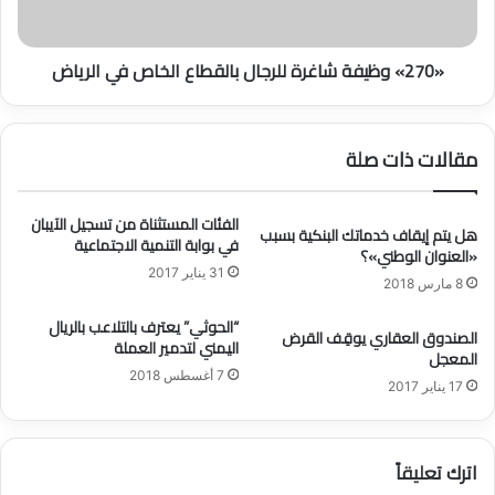
ا
ي
ل
ف
«270» وظيفة شاغرة للرجال بالقطاع الخاص في الرياض
ج
ة
م
ش
ر
ا
ك
غ
مقالات ذات صلة
ي
ر
ل
ة
م
ل
الفئات المستثناة من تسجيل الآيبان
ن
هل يتم إيقاف خدماتك البنكية بسبب
ل
في بوابة التنمية الاجتماعية
«العنوان الوطني»؟
ت
ر
31 يناير 2017
ج
ج
8 مارس 2018
ا
ا
ت
“الحوثي” يعترف بالتلاعب بالريال
ل
الصندوق العقاري يوقِف القرض
اليمني لتدمير العملة
ا
ب
المعجل
ل
ا
7 أغسطس 2018
17 يناير 2017
أ
ل
ل
ق
ب
ط
ا
ا
اترك تعليقاً
ن
ع