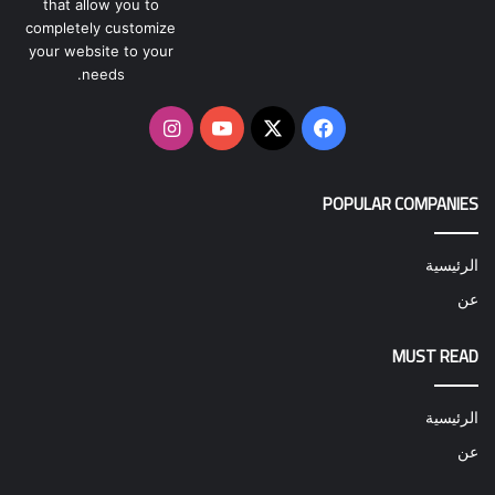
that allow you to
completely customize
your website to your
needs.
‫X
فيسبوك
‫YouTube
انستقرام
POPULAR COMPANIES
الرئيسية
عن
MUST READ
الرئيسية
عن