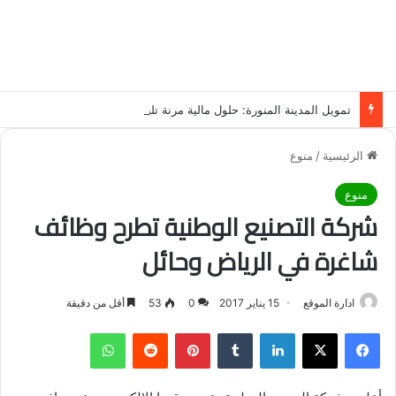
تمويل المدينة المنورة: حلول مالية مرنة تلبي احتياجاتك بأسلوب عصري وآمن
الرئيسية
/
منوع
منوع
شركة التصنيع الوطنية تطرح وظائف
شاغرة في الرياض وحائل
ادارة الموقع
15 يناير 2017
0
53
أقل من دقيقة
فيسبوك
‫X
لينكدإن
‏Tumblr
بينتيريست
‏Reddit
واتساب