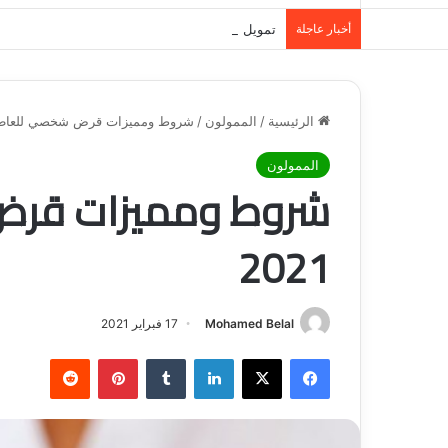
أخبار عاجلة
تمويل المدينة المنورة: حلول مالية مرنة تلبي احت
الرئيسية
/
الممولون
/
شروط ومميزات قرض شخصي للعاطلين 
الممولون
شروط ومميزات قرض
2021
Mohamed Belal
17 فبراير 2021
فيسبوك
‫X
لينكدإن
‏Tumblr
بينتيريست
‏Reddit