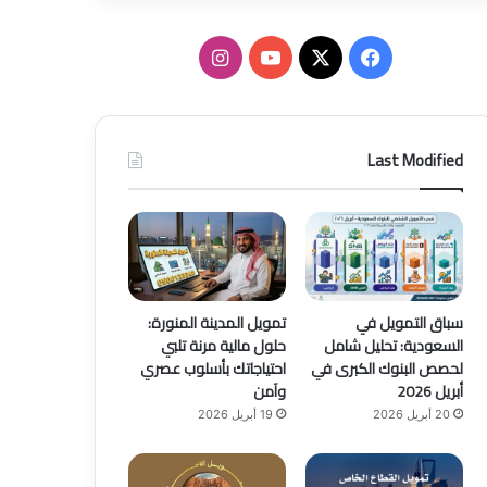
ف
ا
ي
X
Y
ن
س
o
س
Last Modified
ب
u
ت
و
T
ق
ك
u
ر
b
ا
سباق التمويل في
تمويل المدينة المنورة:
السعودية: تحليل شامل
حلول مالية مرنة تلبي
e
م
لحصص البنوك الكبرى في
احتياجاتك بأسلوب عصري
أبريل 2026
وآمن
20 أبريل 2026
19 أبريل 2026