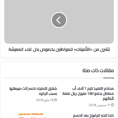
إ
ش
ي
ر
د
ى
ا
م
ع
ن
ا
«
ل
ا
د
ل
بُشرى من «التأمينات» للمواطنين بخصوص بدل غلاء المعيشة
ف
ت
ع
أ
ة
م
ا
ي
مقالات ذات صلة
ل
ن
ث
ا
ا
ت
ن
محاكم التنفيذ تلزم 7 آلاف أب
شقق التمليك تخسر ثلث مبيعاتها
»
مماطل بدفع 180 مليون ريال نفقة
بسبب الركود
ي
ل
لأبنائهم
ة
ل
19 مايو 2016
م
م
11 سبتمبر 2018
ن
و
كندا تتجه للرضوخ بعد الحسم
ا
ا