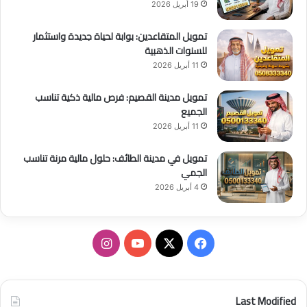
19 أبريل 2026
تمويل المتقاعدين: بوابة لحياة جديدة واستثمار
للسنوات الذهبية
11 أبريل 2026
تمويل مدينة القصيم: فرص مالية ذكية تناسب
الجميع
11 أبريل 2026
تمويل في مدينة الطائف: حلول مالية مرنة تناسب
الجمي
4 أبريل 2026
ف
ا
ي
X
Y
ن
س
o
س
Last Modified