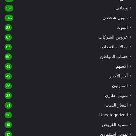
وظائف
157
تمويل شخصي
146
البنوك
88
عروض الشركات
67
مقالات اقتصادية
67
حساب المواطن
50
الاسهم
45
آخر الأخبار
42
الممولون
36
تمويل عقاري
32
اسعار الذهب
31
Uncategorized
20
تسديد القروض
18
تمويل استثماري
17