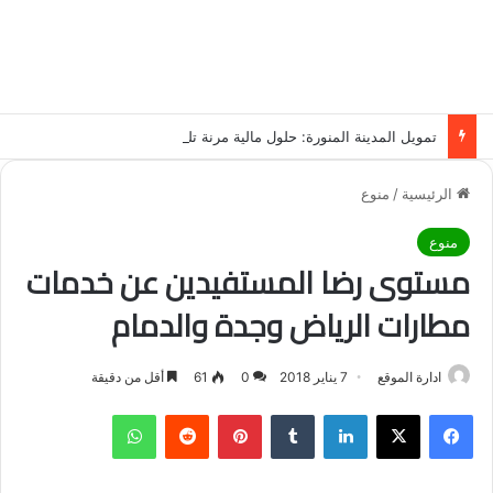
تمويل المدينة المنورة: حلول مالية مرنة تلبي احتياجاتك بأسلوب عصري وآمن
الرئيسية
/
منوع
منوع
مستوى رضا المستفيدين عن خدمات
مطارات الرياض وجدة والدمام
ادارة الموقع
7 يناير 2018
0
61
أقل من دقيقة
فيسبوك
‫X
لينكدإن
‏Tumblr
بينتيريست
‏Reddit
واتساب