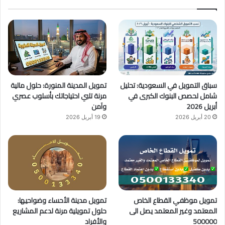
ب
u
ت
و
T
ق
ك
u
ر
b
ا
سباق التمويل في السعودية: تحليل
تمويل المدينة المنورة: حلول مالية
e
م
شامل لحصص البنوك الكبرى في
مرنة تلبي احتياجاتك بأسلوب عصري
أبريل 2026
وآمن
20 أبريل 2026
19 أبريل 2026
تمويل موظفي القطاع الخاص
تمويل مدينة الأحساء وضواحيها:
المعتمد وغير المعتمد يصل الى
حلول تمويلية مرنة لدعم المشاريع
500000
والأفراد