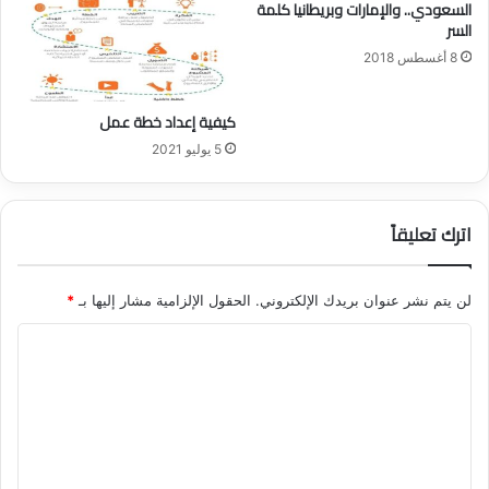
السعودي.. والإمارات وبريطانيا كلمة
ل
ط
السر
د
ن
ع
ي
8 أغسطس 2018
م
ن
ب
ب
كيفية إعداد خطة عمل
ع
خ
د
ص
5 يوليو 2021
3
و
أ
ص
ي
ب
اترك تعليقاً
ا
د
م
ل
غ
لن يتم نشر عنوان بريدك الإلكتروني.
الحقول الإلزامية مشار إليها بـ
*
ل
ا
ا
ء
ل
ا
ل
ت
م
ع
ع
ي
ل