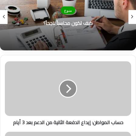
منوع
كيف تكون محاسباً ناجحاً؟
ح
س
ا
ب
ا
ل
م
و
ا
حساب المواطن: إيداع الدفعة الثانية من الدعم بعد 3 أيام
ط
ن
:
بُ