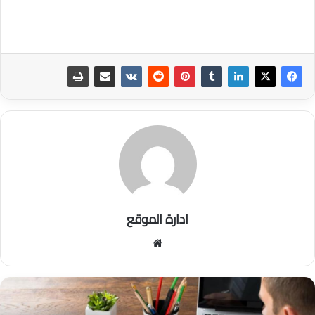
ادارة الموقع
موق
ع
الوي
ب