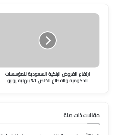
ا
ر
ت
ف
ا
ع
ا
ل
ق
ارتفاع القروض البنكية السعودية للمؤسسات
ر
الحكومية والقطاع الخاص 1% بنهاية يوليو
و
ض
ا
ل
ب
ن
مقالات ذات صلة
ك
ي
ة