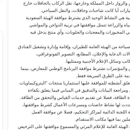
الزوار داخل المملكة وخارجها، نقل الركاب بالحافلات خارج
سيارات أيا كانت شاحنات وحافلات، والنقل السياحي.
ية هي النشاط الوحيد الذي يشترط موافقة الهيئة السعودية
ياه والزراعة تتمثل موافقتها في تربية الدواجن والمواشي
ي المخبوزات والمعجنات والحلويات، وأي منتج يدخل فيه
احة من الهيئة العامة للطيران، وإقامة وإدارة وتشغيل الفنادق
وكالات الدعاية والإعلان، المطابع، التصوير الفوتوغرافي،
ب وسائل الإعلام الأجنبية وممثليها.
والمؤتمرات تشترط موافقة البرنامج الوطني للمعارض، بينما
خدمة على الطرق السريعة فقط.
علق أنشطته للموافقة عليها استثماريا منتجات “البتروكيماويات
ومراجعة البيانات والتدقيق في المباني فيما يتعلق بكفاءة
ة الطاقة، فضلا عن تقديم خدمات القياس والتحقق من الطاقة.
 حددت لها نشاط حاضنات ومسرعات الأعمال كشرط موافقتها،
ة اللجنة الدائمة لمراكز التحكيم، فضلا عن موافقة العمل
لين بما فيها مكاتب الاستقدام.
هيئة العامة للإعلام المرئي والمسموع موافقتها على الترخيص