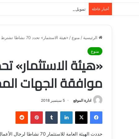
أخبار عاجلة
تمويل المدينة المنورة: حلول مالية مرنة تلبي احت
الرئيسية
/
منوع
/
«هيئة الاستثمار» تحدد 70 نشاطا تشترط موافقة الجهات المختصة لإصدار تراخيصها
منوع
موافقة الجهات المخ
ادارة الموقع
5 سبتمبر 2018
فيسبوك
‫X
لينكدإن
‏Tumblr
بينتيريست
‏Reddit