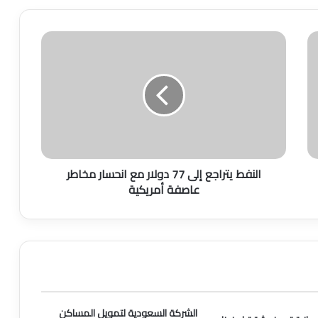
ا
ل
ن
ف
ط
ي
ت
ر
ا
النفط يتراجع إلى 77 دولار مع انحسار مخاطر
ج
عاصفة أمريكية
ع
إ
ل
ى
7
7
د
و
ل
الشركة السعودية لتمويل المساكن