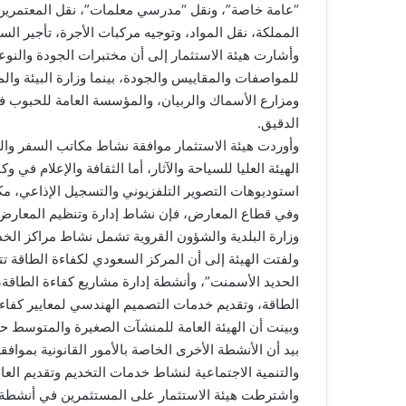
“عامة خاصة”، ونقل “مدرسي معلمات”، نقل المعتمرين و
المملكة، نقل المواد، وتوجيه مركبات الأجرة، تأجير ال
وأشارت هيئة الاستثمار إلى أن مختبرات الجودة والنوع
للمواصفات والمقاييس والجودة، بينما وزارة البيئة والم
ومزارع الأسماك والربيان، والمؤسسة العامة للحبوب ف
الدقيق.
وأوردت هيئة الاستثمار موافقة نشاط مكاتب السفر والسي
الهيئة العليا للسياحة والآثار، أما الثقافة والإعلام في 
استوديوهات التصوير التلفزيوني والتسجيل الإذاعي، مكات
وفي قطاع المعارض، فإن نشاط إدارة وتنظيم المعارض 
وزارة البلدية والشؤون القروية تشمل نشاط مراكز ال
ولفتت الهيئة إلى أن المركز السعودي لكفاءة الطاقة تت
الحديد الأسمنت”، وأنشطة إدارة مشاريع كفاءة الطاقة، 
الطاقة، وتقديم خدمات التصميم الهندسي لمعايير كفاء
وبينت أن الهيئة العامة للمنشآت الصغيرة والمتوسط
بيد أن الأنشطة الأخرى الخاصة بالأمور القانونية بموافق
والتنمية الاجتماعية لنشاط خدمات التخديم وتقديم العام
واشترطت هيئة الاستثمار على المستثمرين في أنشطة ال