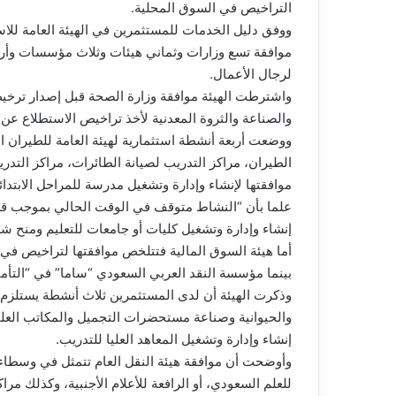
التراخيص في السوق المحلية.
ووفق دليل الخدمات للمستثمرين في الهيئة العامة للا
موافقة تسع وزارات وثماني هيئات وثلاث مؤسسات وأر
لرجال الأعمال.
واشترطت الهيئة موافقة وزارة الصحة قبل إصدار ترخي
والصناعة والثروة المعدنية لأخذ تراخيص الاستطلاع عن
ووضعت أربعة أنشطة استثمارية لهيئة العامة للطيران
الطيران، مراكز التدريب لصيانة الطائرات، مراكز التدر
موافقتها لإنشاء وإدارة وتشغيل مدرسة للمراحل الابتدائية
علما بأن “النشاط متوقف في الوقت الحالي بموجب قرار
إنشاء وإدارة وتشغيل كليات أو جامعات للتعليم ومنح شه
أما هيئة السوق المالية فتتلخص موافقتها لتراخيص في 
بينما مؤسسة النقد العربي السعودي “ساما” في “التأمين 
وذكرت الهيئة أن لدى المستثمرين ثلاث أنشطة يستلزم موا
والحيوانية وصناعة مستحضرات التجميل والمكاتب العلم
إنشاء وإدارة وتشغيل المعاهد العليا للتدريب.
وأوضحت أن موافقة هيئة النقل العام تتمثل في وسطاء 
للعلم السعودي، أو الرافعة للأعلام الأجنبية، وكذلك م