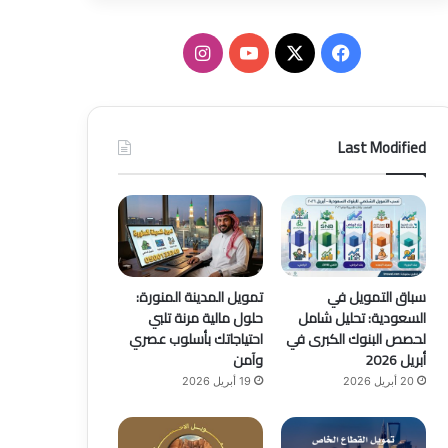
ف
ا
ي
X
Y
ن
س
o
س
Last Modified
ب
u
ت
و
T
ق
ك
u
ر
b
ا
سباق التمويل في
تمويل المدينة المنورة:
السعودية: تحليل شامل
حلول مالية مرنة تلبي
e
م
لحصص البنوك الكبرى في
احتياجاتك بأسلوب عصري
أبريل 2026
وآمن
20 أبريل 2026
19 أبريل 2026