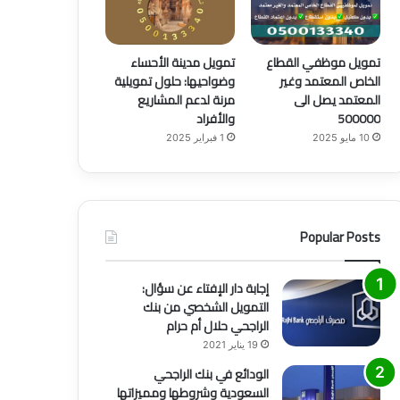
تمويل موظفي القطاع
تمويل مدينة الأحساء
الخاص المعتمد وغير
وضواحيها: حلول تمويلية
المعتمد يصل الى
مرنة لدعم المشاريع
500000
والأفراد
10 مايو 2025
1 فبراير 2025
Popular Posts
إجابة دار الإفتاء عن سؤال:
التمويل الشخصي من بنك
الراجحي حلال أم حرام
19 يناير 2021
الودائع في بنك الراجحي
السعودية وشروطها ومميزاتها