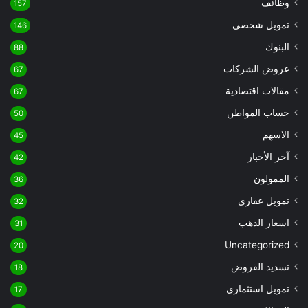
وظائف
157
تمويل شخصي
146
البنوك
88
عروض الشركات
67
مقالات اقتصادية
67
حساب المواطن
50
الاسهم
45
آخر الأخبار
42
الممولون
36
تمويل عقاري
32
اسعار الذهب
31
Uncategorized
20
تسديد القروض
18
تمويل استثماري
17