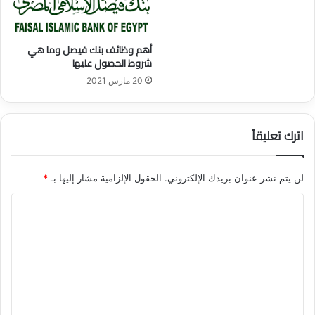
ع
ت
م
ر
ل
ا
أهم وظائف بنك فيصل وما هي
ل
ت
شروط الحصول عليها
م
ي
20 مارس 2021
ت
ج
ع
ي
ث
ا
ر
اترك تعليقاً
ت
ي
ت
ن
س
ع
لن يتم نشر عنوان بريدك الإلكتروني.
الحقول الإلزامية مشار إليها بـ
*
ي
ا
ر
ا
ل
ل
ت
م
ن
ع
ت
ل
ج
ا
ي