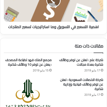
ي
ة
ن
ا
و
ل
م
ت
ب
س
اهمية التسعير في التسويق وما استراتيجيات تسعير المنتجات
ا
ع
د
ي
ر
ر
ة
ف
مقالات ذات صلة
ف
ي
ر
ا
ج
ل
شركة علم : تعلن عن توفر وظائف
مجمع الملك فهد لطباعة المصحف
ت
ت
شاغرة بعدة مجالات
: يعلن عن توفر 10 وظائف شاغرة
ل
س
17 مايو 2019
15 مايو 2019
ت
و
ق
ي
شركة الاتصالات السعودية : تعلن
د
ق
عن توفر وظائف قيادية وإدارية
ي
و
شاغرة
م
م
17 مايو 2019
ا
ا
ل
ا
د
س