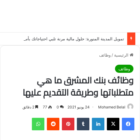
تمويل المدينة المنورة: حلول مالية مرنة تلبي احتياجاتك بأسلوب عصري وآمن
الرئيسية
/
وظائف
وظائف
وظائف بنك المشرق ما هي
متطلباتها وطريقة التقديم عليها
Mohamed Belal
24 يونيو 2021
0
77
2 دقائق
فيسبوك
‫X
لينكدإن
‏Tumblr
بينتيريست
‏Reddit
واتساب