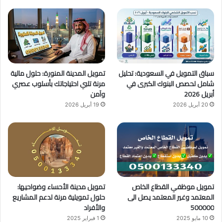
ب
u
ت
و
T
ق
ك
u
ر
b
ا
سباق التمويل في السعودية: تحليل
تمويل المدينة المنورة: حلول مالية
e
م
شامل لحصص البنوك الكبرى في
مرنة تلبي احتياجاتك بأسلوب عصري
أبريل 2026
وآمن
20 أبريل 2026
19 أبريل 2026
تمويل موظفي القطاع الخاص
تمويل مدينة الأحساء وضواحيها:
المعتمد وغير المعتمد يصل الى
حلول تمويلية مرنة لدعم المشاريع
500000
والأفراد
10 مايو 2025
1 فبراير 2025