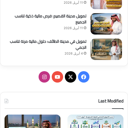
11 أبريل 2026
تمويل مدينة القصيم: فرص مالية ذكية تناسب
الجميع
11 أبريل 2026
تمويل في مدينة الطائف: حلول مالية مرنة تناسب
الجمي
4 أبريل 2026
ف
ا
ي
X
Y
ن
س
o
س
Last Modified
ب
u
ت
و
T
ق