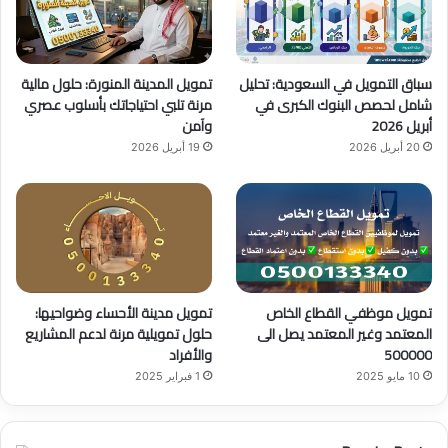
ك
u
ر
b
ا
سباق التمويل في السعودية: تحليل
تمويل المدينة المنورة: حلول مالية
e
م
شامل لحصص البنوك الكبرى في
مرنة تلبي احتياجاتك بأسلوب عصري
أبريل 2026
وآمن
20 أبريل 2026
19 أبريل 2026
تمويل موظفي القطاع الخاص
تمويل مدينة الأحساء وضواحيها:
المعتمد وغير المعتمد يصل الى
حلول تمويلية مرنة لدعم المشاريع
500000
والأفراد
10 مايو 2025
1 فبراير 2025