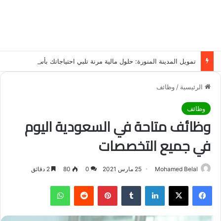
تمويل المدينة المنورة: حلول مالية مرنة تلبي احتياجاتك بأسلوب عصري وآمن
الرئيسية
/
وظائف
وظائف
وظائف متاحة في السعودية اليوم
في جميع التخصصات
Mohamed Belal
25 مارس 2021
0
80
2 دقائق
فيسبوك
‫X
لينكدإن
‏Tumblr
بينتيريست
‏Reddit
واتساب