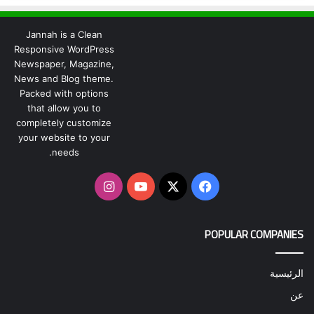
Jannah is a Clean
Responsive WordPress
Newspaper, Magazine,
News and Blog theme.
Packed with options
that allow you to
completely customize
your website to your
needs.
‫X
فيسبوك
‫YouTube
انستقرام
POPULAR COMPANIES
الرئيسية
عن