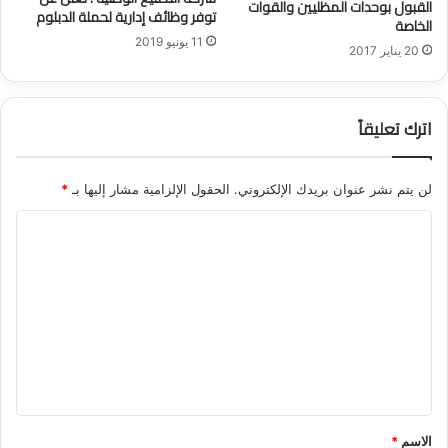
القبول بوحدات المظليين والقوات
توفر وظائف إدارية لحملة الدبلوم
و
الخاصة
ق
11 يونيو 2019
20 يناير 2017
ر
ض
ا
اترك تعليقاً
ل
ن
ف
ا
لن يتم نشر عنوان بريدك الإلكتروني.
الحقول الإلزامية مشار إليها بـ
*
ذ
ا
ل
ل
ل
ع
ت
ا
ط
ع
ل
ل
ي
ن
ي
و
ق
ط
*
ر
الاسم
*