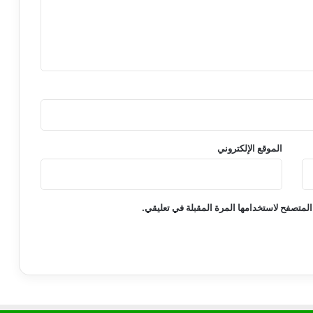
ة
ا
ل
م
ض
ا
ف
ة
»
.
الموقع الإلكتروني
.
ل
ا
ت
المتصفح لاستخدامها المرة المقبلة في تعليقي.
د
ف
ع
أ
ي
م
ب