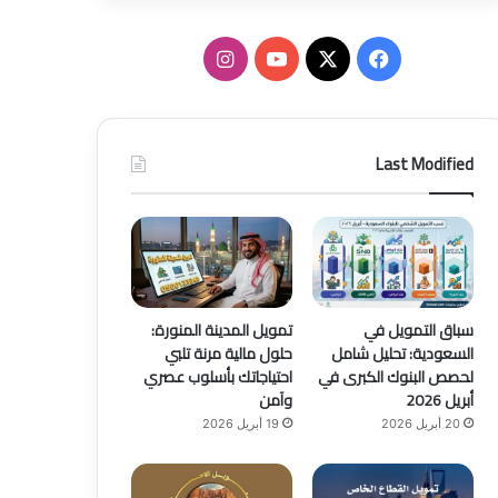
ف
ا
ي
X
Y
ن
س
o
س
Last Modified
ب
u
ت
و
T
ق
ك
u
ر
b
ا
سباق التمويل في
تمويل المدينة المنورة:
السعودية: تحليل شامل
حلول مالية مرنة تلبي
e
م
لحصص البنوك الكبرى في
احتياجاتك بأسلوب عصري
أبريل 2026
وآمن
20 أبريل 2026
19 أبريل 2026