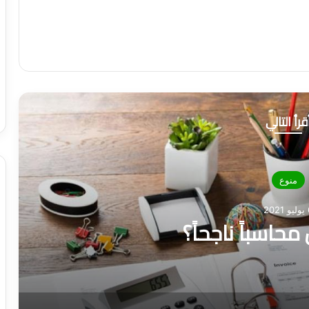
قرأ التالي
منوع
202
حاسباً ناجحاً؟