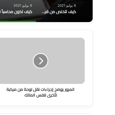
6 يوليو 2021
6 يوليو 2021
كيف تتخلص من قرض البنك؟
ا
ل
م
ر
و
ر
ي
و
ض
المرور يوضح إجراءات نقل لوحة من مركبة
ح
لأخرى لنفس المالك
إ
ج
ر
ا