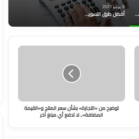
6 يوليو 2021
كيف تكون محاسباً ناجحاً؟
أفضل طرق التسويق وأهم 6 أنواع منها
ت
و
ض
ي
ح
م
ن
«
ا
توضيح من «التجارة» بشأن سعر المنتج و«القيمة
ل
المضافة».. لا تدفع أي مبلغ آخر
ت
ج
ا
ر