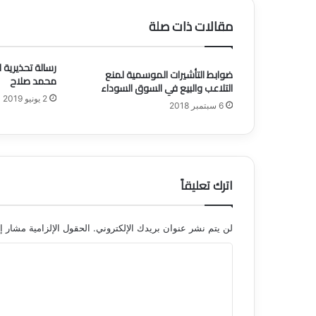
ء
ا
مقالات ذات صلة
ت
ن
ق
رسالة تحذيرية
ضوابط التأشيرات الموسمية لمنع
ل
محمد صلاح
التلاعب والبيع في السوق السوداء
ل
2 يونيو 2019
و
6 سبتمبر 2018
ح
ة
م
ن
م
اترك تعليقاً
ر
ك
ب
لن يتم نشر عنوان بريدك الإلكتروني.
الحقول الإلزامية مشار إل
ة
ا
ل
أ
ل
خ
ت
ر
ى