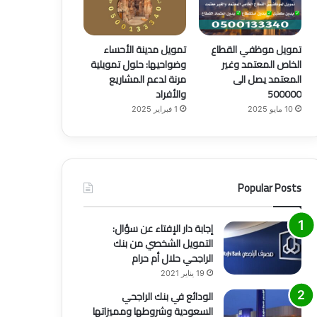
تمويل موظفي القطاع
تمويل مدينة الأحساء
الخاص المعتمد وغير
وضواحيها: حلول تمويلية
المعتمد يصل الى
مرنة لدعم المشاريع
500000
والأفراد
10 مايو 2025
1 فبراير 2025
Popular Posts
منوع
6 يوليو 2021
أفضل طرق التسويق وأهم 6 أنواع منها
إجابة دار الإفتاء عن سؤال:
التمويل الشخصي من بنك
الراجحي حلال أم حرام
19 يناير 2021
الودائع في بنك الراجحي
السعودية وشروطها ومميزاتها