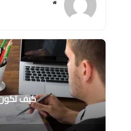
موق
ع
الوي
ب
أ
6 يوليو 1
كيف تكون م