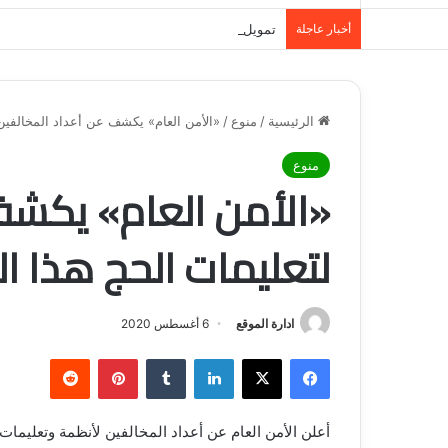
أخبار عاجلة
تمويل المدينة المنورة: حلول مالية مرنة تلبي احت
الرئيسية
/
منوع
/
«الأمن العام» يكشف عن أعداد المخالفين 
منوع
«الأمن العام» يكشف
لتعليمات الحج هذا ال
ادارة الموقع
6 أغسطس 2020
فيسبوك
‫X
لينكدإن
‏Tumblr
بينتيريست
‏Reddit
أعلن الأمن العام عن أعداد المخالفين لأنظمة وتعليمات