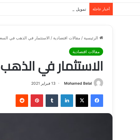
أخبار عاجلة
تمويل المدينة المنورة: حلول مالية مرنة تلبي احت
الرئيسية
/
مقالات اقتصادية
/
الاستثمار في الذهب في السعو
مقالات اقتصادية
الاستثمار في الذهب
Mohamed Belal
13 فبراير 2021
فيسبوك
‫X
لينكدإن
‏Tumblr
بينتيريست
‏Reddit