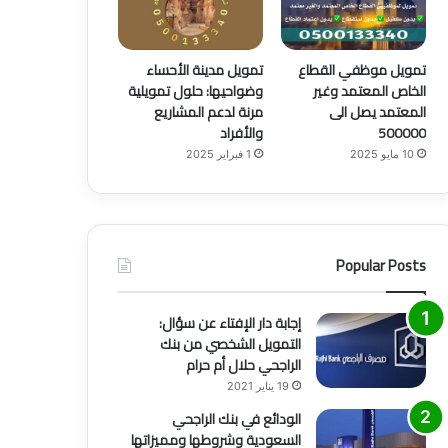
تمويل موظفي القطاع
تمويل مدينة الأحساء
الخاص المعتمد وغير
وضواحيها: حلول تمويلية
المعتمد يصل الى
مرنة لدعم المشاريع
500000
والأفراد
10 مايو 2025
1 فبراير 2025
Popular Posts
إجابة دار الإفتاء عن سؤال:
التمويل الشخصي من بنك
الراجحي حلال أم حرام
19 يناير 2021
الودائع في بنك الراجحي
السعودية وشروطها ومميزاتها