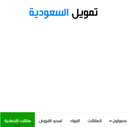
لممولون
المقالات
البنوك
تسديد القروض
مقالات اقتصادية