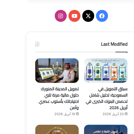
ف
ا
ي
X
Y
ن
س
o
س
Last Modified
ب
u
ت
و
T
ق
ك
u
ر
b
ا
سباق التمويل في
تمويل المدينة المنورة:
السعودية: تحليل شامل
حلول مالية مرنة تلبي
e
م
لحصص البنوك الكبرى في
احتياجاتك بأسلوب عصري
أبريل 2026
وآمن
20 أبريل 2026
19 أبريل 2026