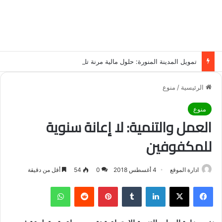
تمويل المدينة المنورة: حلول مالية مرنة تلبي احتياجاتك بأسلوب عصري وآمن
الرئيسية
/
منوع
منوع
العمل والتنمية: لا إعانة سنوية
للمكفوفين
ادارة الموقع
4 أغسطس 2018
0
54
أقل من دقيقة
فيسبوك
‫X
لينكدإن
‏Tumblr
بينتيريست
‏Reddit
واتساب