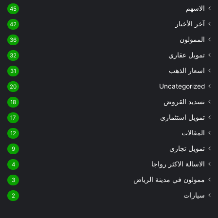
الاسهم
45
آخر الأخبار
42
الممولون
36
تمويل عقاري
32
اسعار الذهب
31
Uncategorized
20
تسديد القروض
18
تمويل استثماري
17
المقالات
12
تمويل تجاري
9
الاسالة الاكثر رواجا
4
ممولون في مدينة الرياض
3
سيارات
2