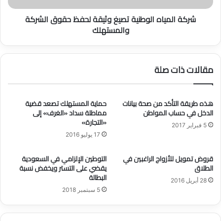
ل
ا
شركة المياه الوطنية تصيغ وثيقة لحفظ حقوق الشركة
غ
ه
والمستهلك
ر
ا
ا
ل
م
و
ا
ط
مقالات ذات صلة
ت
ن
ا
ي
ل
ة
م
ت
هذه طريقة التأكد من صحة بيانات
حماية المستهلك تصعد قضية
ف
الدخل في حساب المواطن
مماطلة سداد «الغرف» إلى
ص
«التجارة»
ر
ي
5 فبراير 2017
و
غ
17 يوليو 2016
ض
و
ة
ث
قروض تمويل للأزواج الراغبين في
التوطين الإلزامي في السعودية
ع
ي
الطلاق
يقضي على التستر ويخفض نسبة
ل
ق
البطالة
28 أبريل 2016
ى
ة
5 سبتمبر 2018
ج
ل
و
ح
ا
ف