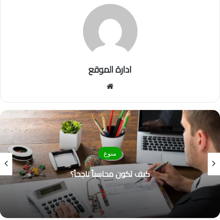
ادارة الموقع
موق
ع
الوي
ب
منوع
كيف تكون محاسباً ناجحاً؟