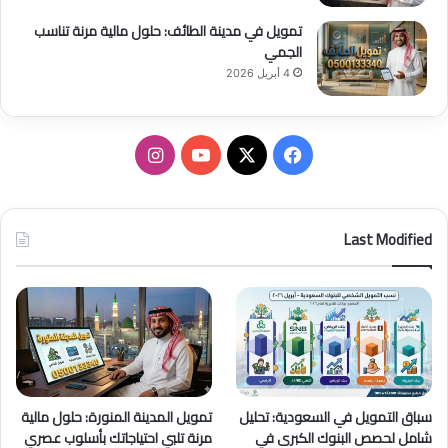
تمويل في مدينة الطائف: حلول مالية مرنة تناسب
الجمي
4 أبريل 2026
ف
ا
ي
X
Y
ن
س
o
س
Last Modified
ب
u
ت
و
T
ق
ك
u
ر
b
ا
سباق التمويل في السعودية: تحليل
تمويل المدينة المنورة: حلول مالية
e
م
شامل لحصص البنوك الكبرى في
مرنة تلبي احتياجاتك بأسلوب عصري