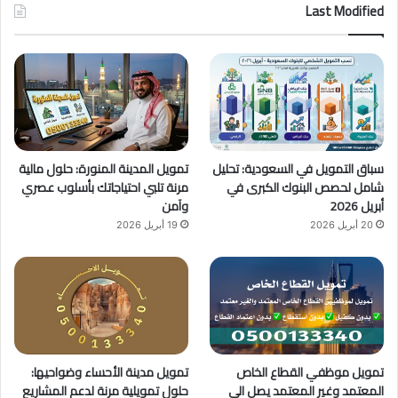
س
o
س
Last Modified
ب
u
ت
و
T
ق
ك
u
ر
b
ا
سباق التمويل في السعودية: تحليل
تمويل المدينة المنورة: حلول مالية
e
م
شامل لحصص البنوك الكبرى في
مرنة تلبي احتياجاتك بأسلوب عصري
أبريل 2026
وآمن
20 أبريل 2026
19 أبريل 2026
تمويل موظفي القطاع الخاص
تمويل مدينة الأحساء وضواحيها:
المعتمد وغير المعتمد يصل الى
حلول تمويلية مرنة لدعم المشاريع