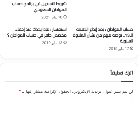
شروط التسجيل في برنامج حساب
و
المواطن السعودي
أ
10 يناير 2021
ه
م
حساب المواطن : بعد إيداع الدفعة
استفسار : ماذا يحدث عند إخفاء
م
الـ19.. توجيه مهم من بشأن العلاوة
مخصص حافز في حساب المواطن ؟
م
السنوية
13 مايو 2019
ي
17 مايو 2019
ز
ا
ت
اترك تعليقاً
ه
ا
؟
لن يتم نشر عنوان بريدك الإلكتروني.
الحقول الإلزامية مشار إليها بـ
*
ا
ل
ت
ع