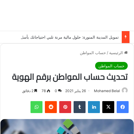
تمويل المدينة المنورة: حلول مالية مرنة تلبي احتياجاتك بأسلوب عصري وآمن
الرئيسية
/
حساب المواطن
حساب المواطن
تحديث حساب المواطن برقم الهوية
Mohamed Belal
26 يناير 2021
0
78
2 دقائق
فيسبوك
‫X
لينكدإن
‏Tumblr
بينتيريست
‏Reddit
واتساب