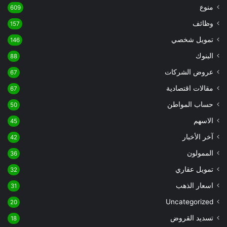
منوع
609
وظائف
157
تمويل شخصي
146
البنوك
88
عروض الشركات
67
مقالات اقتصادية
67
حساب المواطن
50
الاسهم
45
آخر الأخبار
42
الممولون
36
تمويل عقاري
32
اسعار الذهب
31
Uncategorized
20
تسديد القروض
18