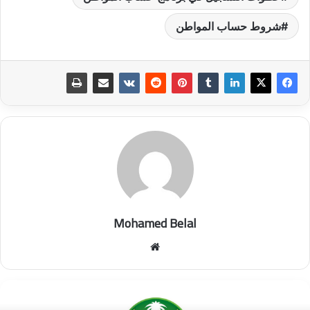
شروط حساب المواطن
Mohamed Belal
موق
ع
الوي
ب