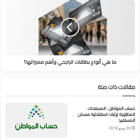
ك
م
ر
ا
م
ه
ة
ي
ب
أ
د
ن
و
و
ن
ا
ك
ع
ما هي أنواع بطاقات الراجحي وأهم مميزاتها؟
ف
ب
ي
ط
ل
ا
ق
مقالات ذات صلة
ا
ت
ا
حساب المواطن : المستندات
ل
المطلوبة لإثبات استقلالية مسكن
ر
المستفيد
ا
ج
20 يونيو 2019
ح
ي