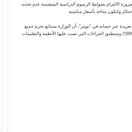
بضرورة الالتزام بضوابط الرسوم الدراسية المتضمنة عدم تحديد
حتكار ولتكون متاحة بأسعار مناسبة.
يدة عبر حسابه في “تويتر”، أن الوزارة ستتابع بحزم جميع
الشكاوي التي ستردها على الرقم الموحد للبلاغات (19996) وستطبق الجزاءات التي نصت عليها الأنظمة والتعليمات