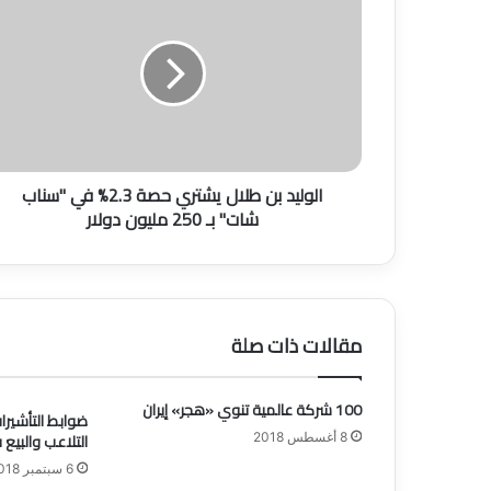
ل
و
ل
ي
د
ب
ن
ط
الوليد بن طلال يشتري حصة 2.3% في "سناب
ل
شات" بـ 250 مليون دولار
ا
ل
ي
ش
ت
ر
مقالات ذات صلة
ي
ح
ص
100 شركة عالمية تنوي «هجر» إيران
ضوابط التأشير
ة
التلاعب والبيع
8 أغسطس 2018
2
.
6 سبتمبر 2018