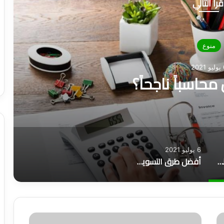
قرأ التالي
منوع
202
حاسباً ناجحاً؟
6 يوليو 2021
كيف تكون محاسباً ناجحاً؟
أفضل طرق التسويق وأهم 6 أنواع منها
ك