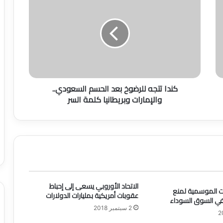
ن
د
ا
ت
ت
ج
ه
ل
كندا تتجه للرضوخ بعد الحسم السعودي..
ل
والإمارات وبريطانيا كلمة السر
ر
ض
و
خ
ب
ع
د
ا
ل
الاتحاد الأوروبي يسعى إلى إحباط
ات الموسمية لمنع
ح
عقوبات أمريكية بمليارات الدولارات
 في السوق السوداء
س
2 سبتمبر 2018
م