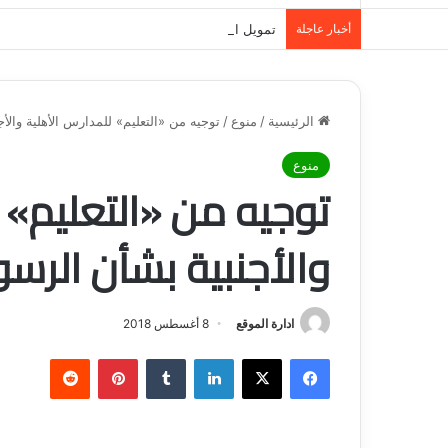
أخبار عاجلة
تمويل المدينة المنورة: حلول مالية مرنة تلبي احت
الرئيسية
/
منوع
/
توجيه من «التعليم» للمدارس الأهلية والأ
منوع
توجيه من «التعليم» 
والأجنبية بشأن الرسو
ادارة الموقع
8 أغسطس 2018
فيسبوك
‫X
لينكدإن
‏Tumblr
بينتيريست
‏Reddit