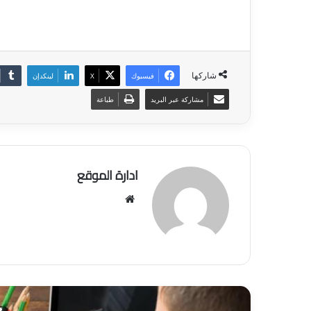
شاركها
فيسبوك
‫X
لينكدإن
مشاركة عبر البريد
طباعة
ادارة الموقع
موق
ع
الوي
ب