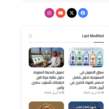
ف
ا
ي
X
Y
ن
س
o
س
Last Modified
ب
u
ت
و
T
ق
ك
u
ر
b
ا
سباق التمويل في
تمويل المدينة المنورة:
السعودية: تحليل شامل
حلول مالية مرنة تلبي
e
م
لحصص البنوك الكبرى في
احتياجاتك بأسلوب عصري
أبريل 2026
وآمن
20 أبريل 2026
19 أبريل 2026