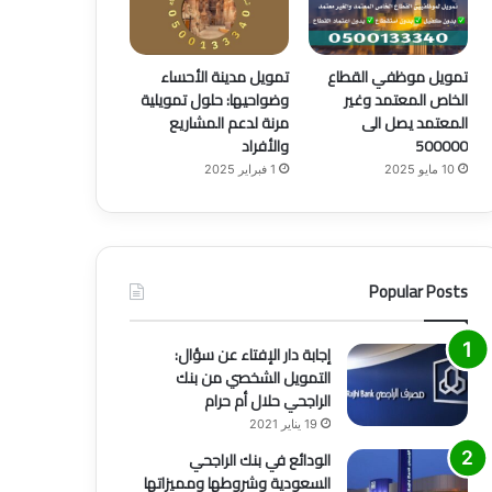
تمويل موظفي القطاع
تمويل مدينة الأحساء
الخاص المعتمد وغير
وضواحيها: حلول تمويلية
منوع
المعتمد يصل الى
مرنة لدعم المشاريع
500000
والأفراد
6 يوليو 2021
أفضل طرق التسويق وأهم 6 أنواع منها
10 مايو 2025
1 فبراير 2025
Popular Posts
إجابة دار الإفتاء عن سؤال:
التمويل الشخصي من بنك
الراجحي حلال أم حرام
19 يناير 2021
الودائع في بنك الراجحي
السعودية وشروطها ومميزاتها