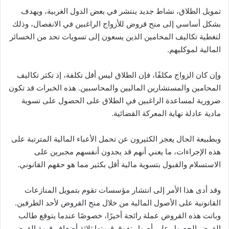
تمويل الطلاق، نشاط جديد ينتشر في بعض الدول الغربية، ويهدف
بشكل أساسي إلى منح قروض للأزواج الراغبين في الانفصال، وذلك
لتغطية تكاليف المحامين الذين يسعون إلى تسويات تحد من الخسائر
المالية لموكليهم.
وإن كان الزواج مكلفًا، فإن الطلاق ليس أقل تكلفة، إذ تكثر تكاليف
المحامين والمستشارين الماليين والمحاسبين. هذه الخبرات قد تكون
ضرورية لمساعدة الراغبين في الطلاق على الحصول على تسوية
مادية عادلة نهاية المعركة القضائية.
وبطبيعة الحال يعجز الكثيرون عن تحمل الأعباء المالية المترتبة على
هذه الإجراءات، ما يعني أنهم قد يجدون أنفسهم مجبرين على
الاستسلام والقبول بتسوية مالية أقل بكثير مما هو حقهم القانوني.
وقد أدى هذا الأمر إلى انتشار مؤسسات تقوم بتمويل المنازعات
القانونية على الأصول المالية من خلال منح القروض لأحد الطرفين.
وباتت هذه القروض عملة رائجة أخيرًا، خصوصًا عندما يتوقع طالب
القرض الحصول على أصول تفوق قيمتها ثلاثة أضعاف قيمة القرض.