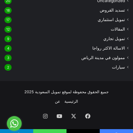
Uncategorized
20
تسديد القروض
18
تمويل استثماري
17
المقالات
12
تمويل تجاري
9
الاسالة الاكثر رواجا
4
ممولون في مدينة الرياض
3
سيارات
2
جميع الحقوق محفوظة لموقع تمويل السعودية 2025
الرئيسية
عن
فيسبوك
‫X
‫YouTube
انستقرام