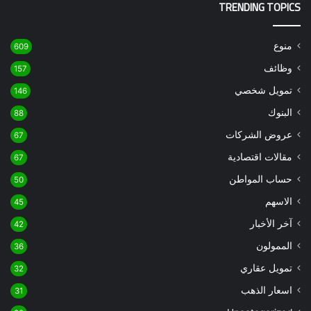
TRENDING TOPICS
منوع
609
وظائف
157
تمويل شخصي
146
البنوك
88
عروض الشركات
67
مقالات اقتصادية
67
حساب المواطن
50
الاسهم
45
آخر الأخبار
42
الممولون
36
تمويل عقاري
32
اسعار الذهب
31