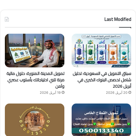
ي
X
Y
ن
س
o
س
Last Modified
ب
u
ت
و
T
ق
ك
u
ر
b
ا
سباق التمويل في السعودية: تحليل
تمويل المدينة المنورة: حلول مالية
e
م
شامل لحصص البنوك الكبرى في
مرنة تلبي احتياجاتك بأسلوب عصري
أبريل 2026
وآمن
20 أبريل 2026
19 أبريل 2026