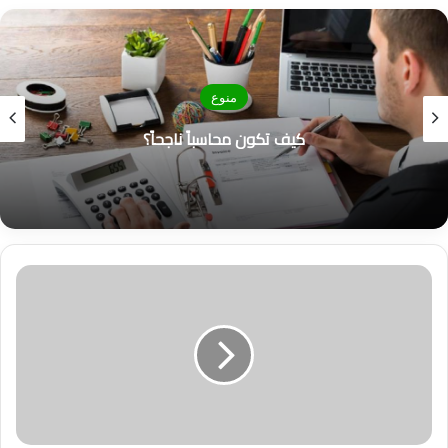
الوي
ب
منوع
كيف تكون محاسباً ناجحاً؟
ت
أ
م
ي
ن
ف
ئ
ة
V