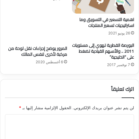
ت
ل
أ
]
م
اهمية التسعير في التسويق وما
ي
استراتيجيات تسعير المنتجات
ن
26 يونيو 2021
ص
ح
البورصة القطرية تهوي إلى مستويات
المرور يوضح إجراءات نقل لوحة من
ي
2011 .. والأسهم القيادية تضغط
مركبة لأخرى لنفس المالك
)
على “الخليجية”
6 أغسطس 2020
7 نوفمبر 2017
اترك تعليقاً
لن يتم نشر عنوان بريدك الإلكتروني.
الحقول الإلزامية مشار إليها بـ
*
ا
ل
ت