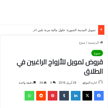
تمويل المدينة المنورة: حلول مالية مرنة تلبي احتياجاتك بأسلوب عصري وآمن
الرئيسية
/
منوع
منوع
قروض تمويل للأزواج الراغبين في
الطلاق
ادارة الموقع
28 أبريل 2016
0
36
دقيقة واحدة
فيسبوك
‫X
لينكدإن
‏Tumblr
بينتيريست
‏Reddit
واتساب