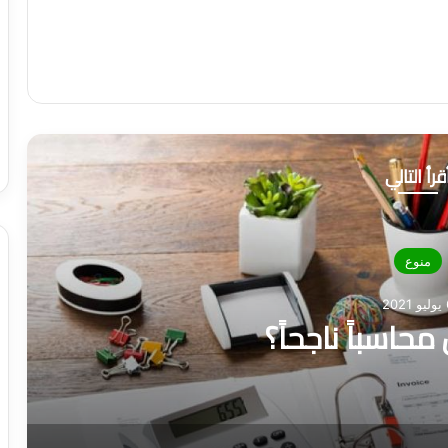
قرأ التالي
منوع
202
حاسباً ناجحاً؟