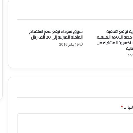
ء
م
ر
ا
ك
ة توقع اتفاقية
سوق سوداء ترفع سعر استقدام
ز
للاستحواذ على حصة الـ 50% المتبقية
العاملة المنزلية إلى 20 ألف ريال
ت
انكسيو” المشترك من
ر
19 مايو 2016
نية
ف
ي
ه
ي
ة
.
.
و
ص
ن
يها بـ
*
ا
د
ي
ق