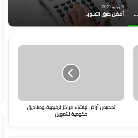
6 يوليو 2021
كيف تكون محاسباً ناجحاً؟
أفضل طرق التسويق وأهم 6 أنواع منها
ت
خ
ص
ي
ص
أ
ر
ا
ض
تخصيص أراض لإنشاء مراكز ترفيهية..وصناديق
ل
حكومية للتمويل
إ
ن
ش
ا