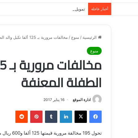
أخبار عاجلة
تمويل المدينة المنورة: حلول مالية مرنة تلبي احت
الرئيسية
/
منوع
/
مخالفات مرورية بـ 125 ألفا تكبل والد الطفلة المعنفة
منوع
الطفلة المعنفة
ادارة الموقع
16 يناير 2017
فيسبوك
‫X
لينكدإن
‏Tumblr
بينتيريست
‏Reddit
تحول 195 مخ