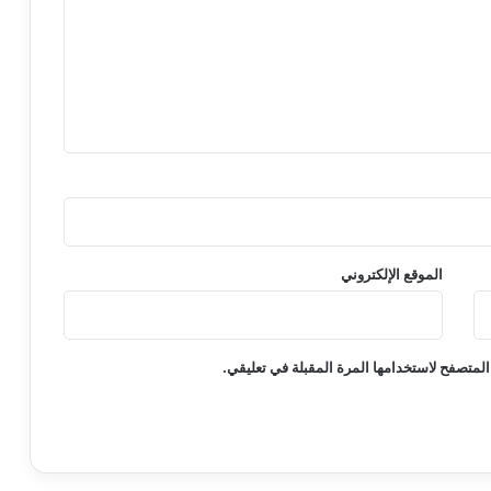
ح
ك
و
م
ي
ة
ل
ل
ت
م
و
ي
الموقع الإلكتروني
ل
المتصفح لاستخدامها المرة المقبلة في تعليقي.