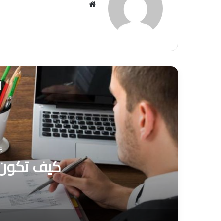
موق
ع
الوي
ب
أ
6 يوليو 1
كيف تكون م