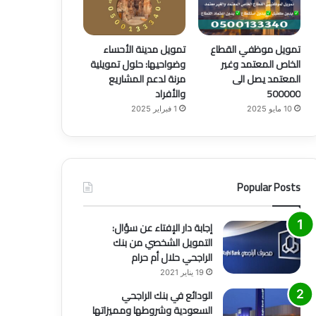
تمويل موظفي القطاع
تمويل مدينة الأحساء
الخاص المعتمد وغير
وضواحيها: حلول تمويلية
المعتمد يصل الى
مرنة لدعم المشاريع
500000
والأفراد
10 مايو 2025
1 فبراير 2025
Popular Posts
منوع
6 يوليو 2021
أفضل طرق التسويق وأهم 6 أنواع منها
إجابة دار الإفتاء عن سؤال:
التمويل الشخصي من بنك
الراجحي حلال أم حرام
19 يناير 2021
الودائع في بنك الراجحي
السعودية وشروطها ومميزاتها