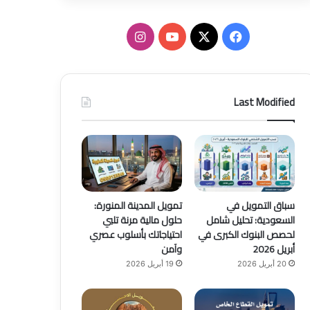
ف
ا
ي
X
Y
ن
س
o
س
Last Modified
ب
u
ت
و
T
ق
ك
u
ر
b
ا
سباق التمويل في
تمويل المدينة المنورة:
السعودية: تحليل شامل
حلول مالية مرنة تلبي
e
م
لحصص البنوك الكبرى في
احتياجاتك بأسلوب عصري
أبريل 2026
وآمن
20 أبريل 2026
19 أبريل 2026