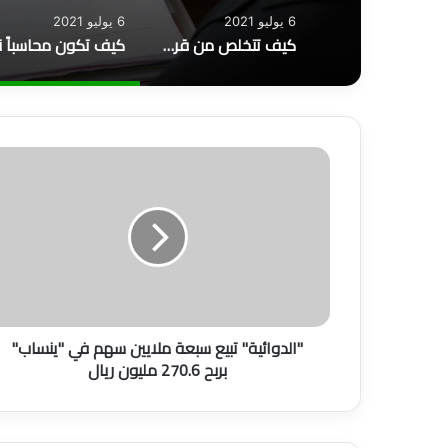
6 يوليو 2021
6 يوليو 2021
كيف تتخلص من قرض البنك؟
"
ا
ل
د
و
ا
ئ
ي
ة
"الدوائية" تبيع سبعة ملايين سهم في "ينساب"
"
بربح 270.6 مليون ريال
ت
ب
ي
ع