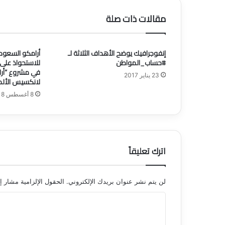
س
ب
مقالات ذات صلة
ع
ة
م
إنفوجرافيك يوضح الأهداف الثلاثة لـ
أرامكو السعودي
ل
#حساب_المواطن
ا
في مشروع “أرل
ي
23 يناير 2017
لانكسيس الألما
ي
8 أغسطس 2018
ن
س
ه
م
ف
اترك تعليقاً
ي
"
ي
ن
لن يتم نشر عنوان بريدك الإلكتروني.
الحقول الإلزامية مشار إل
س
ا
ا
ب
ل
"