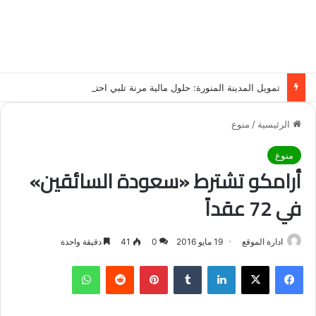
تمويل المدينة المنورة: حلول مالية مرنة تلبي احتياجاتك بأسلوب عصري وآمن
الرئيسية
/
منوع
منوع
أرامكو تشترط «سعودة السائقين»
في 72 عقداً
ادارة الموقع
19 مايو 2016
0
41
دقيقة واحدة
فيسبوك
‫X
لينكدإن
‏Tumblr
بينتيريست
‏Reddit
واتساب