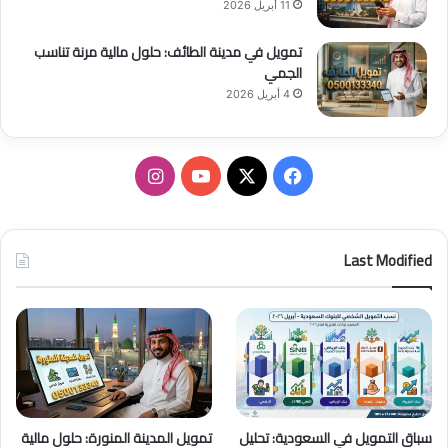
11 أبريل 2026
تمويل في مدينة الطائف: حلول مالية مرنة تناسب
الجمي
4 أبريل 2026
ف
ا
ي
X
Y
ن
س
o
س
Last Modified
ب
u
ت
و
T
ق
ك
u
ر
b
ا
سباق التمويل في السعودية: تحليل
تمويل المدينة المنورة: حلول مالية