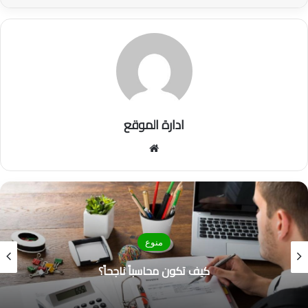
ادارة الموقع
موق
ع
الوي
ب
منوع
كيف تكون محاسباً ناجحاً؟