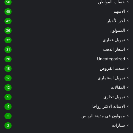
حساب المواطن
50
الاسهم
45
آخر الأخبار
42
الممولون
36
تمويل عقاري
32
اسعار الذهب
31
Uncategorized
20
تسديد القروض
18
تمويل استثماري
17
المقالات
12
تمويل تجاري
9
الاسالة الاكثر رواجا
4
ممولون في مدينة الرياض
3
سيارات
2