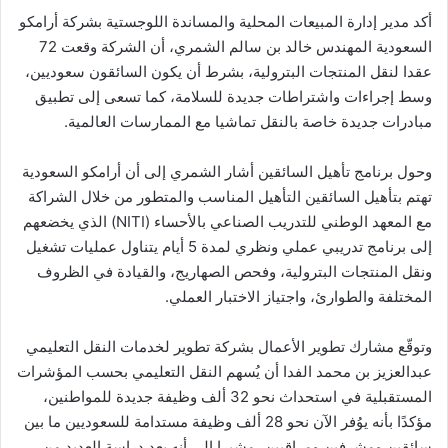
أكد مدير إدارة المبيعات المحلية والمساندة اللوجستية بشركة أرامكو
السعودية المهندس خالد بن سالم الشمري، أن الشركة وقعت 72
عقدا لنقل المنتجات البترولية، بشرط أن يكون السائقون سعوديين،
وسط إجراءات واشتراطات جديدة للسلامة، كما تسعى إلى تطبيق
مبادرات جديدة خاصة بالنقل تماشيا مع الممارسات العالمية.
وحول برنامج تأهيل السائقين أشار الشمري إلى أن أرامكو السعودية
تهتم بتأهيل السائقين التأهيل المناسب والمتطور من خلال الشراكة
مع المعهد الوطني للتدريب الصناعي بالأحساء (NITI) الذي يخضعهم
إلى برنامج تدريبي عملي ونظري لمدة 5 أيام يتناول عمليات تشغيل
ونقل المنتجات البترولية، وفحص الصهاريج، والقيادة في الظروف
المختلفة والطوارئ، واجتياز الاختبار العملي.
وتوقّع مشارك تطوير الأعمال بشركة تطوير لخدمات النقل التعليمي
عبدالعزيز بن محمد الفدا أن يُسهم النقل التعليمي بحسب المؤشرات
المستقبلية في استحداث نحو 32 ألف وظيفة جديدة للمواطنين،
مؤكدًا بأنه يوُفر الآن نحو 28 ألف وظيفة مستدامة للسعوديين ما بين
سائقين ومشرفين ومراقبين، مشيرا إلى أنه بعد دراسة العديد من