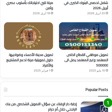
e
م
شامل لحصص البنوك الكبرى في
مرنة تلبي احتياجاتك بأسلوب عصري
أبريل 2026
وآمن
20 أبريل 2026
19 أبريل 2026
تمويل موظفي القطاع الخاص
تمويل مدينة الأحساء وضواحيها:
المعتمد وغير المعتمد يصل الى
حلول تمويلية مرنة لدعم المشاريع
500000
والأفراد
10 مايو 2025
1 فبراير 2025
Popular Posts
إجابة دار الإفتاء عن سؤال: التمويل الشخصي من بنك
الراجحي حلال أم حرام