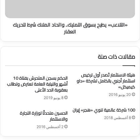
ق
ع
د
ب
ا
»
«التلاعب» يطيح بسوق التمليك.. واتحاد الملاك شرط لتحريك
م
ي
العقار
ا
ط
ل
ي
ع
ح
ا
ب
مقالات ذات صلة
م
س
ل
و
ة
ق
هيئة الاستثمار تُصدر أول ترخيص
ا
ا
الحكم بسجن المتحرش بفتاة 10
استثمار أجنبي بالكامل لشركة «داو
ل
أشهر والنيابة العامة تعترض وتطالب
ل
كيميكل»
بعقوبة الحد الأعلى
م
ت
20 يونيو 2016
ن
م
8 يونيو 2019
ز
ل
100 شركة عالمية تنوي «هجر» إيران
ل
ي
الحسين متحدثًا لوزارة التجارة
ي
ك
والاستثمار
8 أغسطس 2018
ة
.
2 أغسطس 2016
إ
.
ل
و