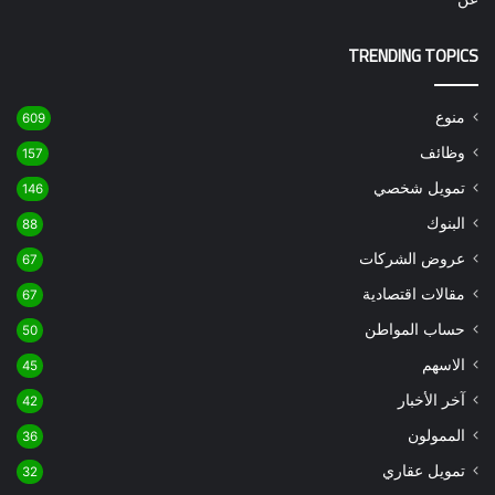
TRENDING TOPICS
منوع
609
وظائف
157
تمويل شخصي
146
البنوك
88
عروض الشركات
67
مقالات اقتصادية
67
حساب المواطن
50
الاسهم
45
آخر الأخبار
42
الممولون
36
تمويل عقاري
32