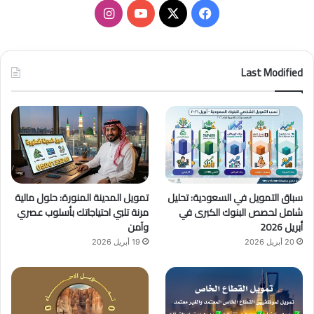
ف
ا
ي
X
Y
ن
س
o
س
Last Modified
ب
u
ت
و
T
ق
ك
u
ر
b
ا
سباق التمويل في السعودية: تحليل
تمويل المدينة المنورة: حلول مالية
e
م
شامل لحصص البنوك الكبرى في
مرنة تلبي احتياجاتك بأسلوب عصري
أبريل 2026
وآمن
20 أبريل 2026
19 أبريل 2026