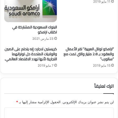
11 مايو 2019
ض
ا
ج
ل
د
ج
ي
د
د
ي
البنوك السعودية المشاركة في
ج
د
اكتتاب ارامكو
ا
23 مارس 2021
ز
ا
“ارامكو توتال العربية” تقر الأعمال
كريستين لاجارد: إنه يتحتم على الصين
ن
والعقود بـ 2.8 مليار والتي تمت مع
والولايات المتحدة حل توتراتهما
“ساتورب”
التجارية لأنها تهدد الاقتصاد العالمي.
15 مايو 2019
7 مايو 2019
اترك تعليقاً
لن يتم نشر عنوان بريدك الإلكتروني.
الحقول الإلزامية مشار إليها بـ
*
ا