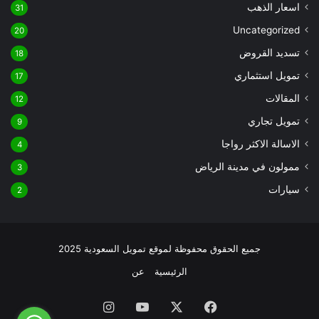
اسعار الذهب
31
Uncategorized
20
تسديد القروض
18
تمويل استثماري
17
المقالات
12
تمويل تجاري
9
الاسالة الاكثر رواجا
4
ممولون في مدينة الرياض
3
سيارات
2
جميع الحقوق محفوظة لموقع تمويل السعودية 2025
الرئيسية
عن
فيسبوك
‫X
‫YouTube
انستقرام