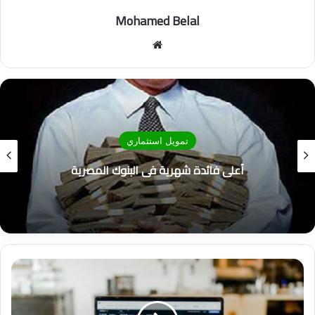
Mohamed Belal
موق
ع
الوي
ب
تمويل استثماري
افضل شركة فوركس في السعودية
م
ق
ا
ر