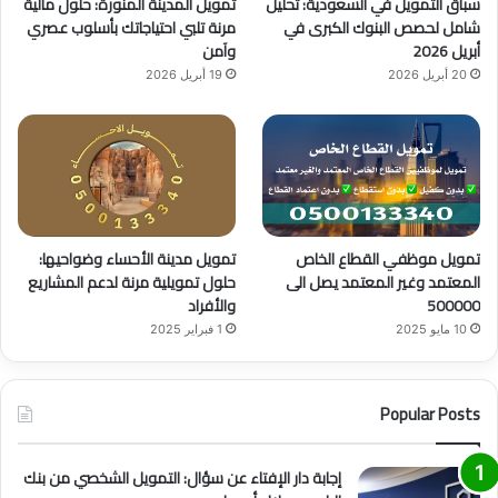
سباق التمويل في السعودية: تحليل
تمويل المدينة المنورة: حلول مالية
e
م
شامل لحصص البنوك الكبرى في
مرنة تلبي احتياجاتك بأسلوب عصري
أبريل 2026
وآمن
20 أبريل 2026
19 أبريل 2026
تمويل موظفي القطاع الخاص
تمويل مدينة الأحساء وضواحيها:
المعتمد وغير المعتمد يصل الى
حلول تمويلية مرنة لدعم المشاريع
500000
والأفراد
10 مايو 2025
1 فبراير 2025
Popular Posts
إجابة دار الإفتاء عن سؤال: التمويل الشخصي من بنك