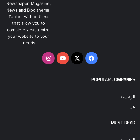
Newspaper, Magazine,
News and Blog theme.
Packed with options
that allow you to
completely customize
your website to your
needs.
‫X
فيسبوك
‫YouTube
انستقرام
POPULAR COMPANIES
الرئيسية
عن
MUST READ
الرئيسية