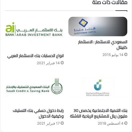
مقالات ذات صلة
م
ر
م
ا
ت
ض
ا
ح
ز
س
ة
ا
و
ب
السعودي للاستثمار : الاستثمار
ا
ا
كابيتال
ل
ل
انواع الحسابات بنك الاستثمار العربي
14 يوليو 2015
س
م
14 فبراير 2021
ن
و
د
ا
ا
ط
ت
ن
"
ع
ا
ب
ل
ر
م
ا
بنك التنمية الاجتماعية يخصص 30
رابط دخول حسابي بنك التسليف
م
ل
مليون ريال للمشاريع الريادية الناشئة
وكيفية الدخول
ي
م
4 أغسطس 2018
17 فبراير 2021
ز
و
ا