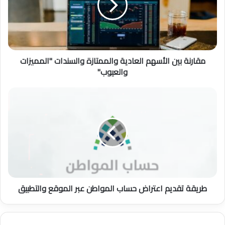
ن
ة
ب
ي
ن
مقارنة بين الأسهم العادية والممتازة والسندات "المميزات
ا
والعيوب"
ل
أ
س
ط
ه
ر
م
ي
ا
ق
ل
ة
ع
ت
ا
ق
د
د
ي
ي
طريقة تقديم اعتراض حساب المواطن عبر الموقع والتطبيق
ة
م
و
ا
ا
ع
ل
ت