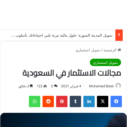
تمويل المدينة المنورة: حلول مالية مرنة تلبي احتياجاتك بأسلوب عصري وآمن
الرئيسية
/
تمويل استثماري
تمويل استثماري
مجالات الاستثمار في السعودية
Mohamed Belal
4 فبراير 2021
0
122
2 دقائق
فيسبوك
‫X
لينكدإن
‏Tumblr
بينتيريست
‏Reddit
واتساب