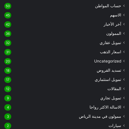
حساب المواطن
50
الاسهم
45
آخر الأخبار
42
الممولون
36
تمويل عقاري
32
اسعار الذهب
31
Uncategorized
20
تسديد القروض
18
تمويل استثماري
17
المقالات
12
تمويل تجاري
9
الاسالة الاكثر رواجا
4
ممولون في مدينة الرياض
3
سيارات
2