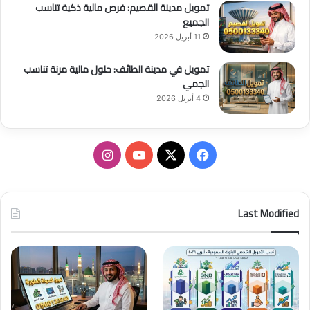
تمويل مدينة القصيم: فرص مالية ذكية تناسب
الجميع
11 أبريل 2026
تمويل في مدينة الطائف: حلول مالية مرنة تناسب
الجمي
4 أبريل 2026
ف
ا
ي
X
Y
ن
س
o
س
Last Modified
ب
u
ت
و
T
ق
ك
u
ر