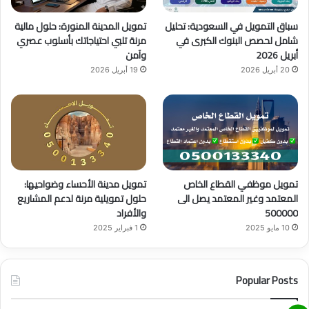
b
ا
سباق التمويل في السعودية: تحليل
تمويل المدينة المنورة: حلول مالية
e
م
شامل لحصص البنوك الكبرى في
مرنة تلبي احتياجاتك بأسلوب عصري
أبريل 2026
وآمن
20 أبريل 2026
19 أبريل 2026
تمويل موظفي القطاع الخاص
تمويل مدينة الأحساء وضواحيها:
المعتمد وغير المعتمد يصل الى
حلول تمويلية مرنة لدعم المشاريع
500000
والأفراد
10 مايو 2025
1 فبراير 2025
Popular Posts