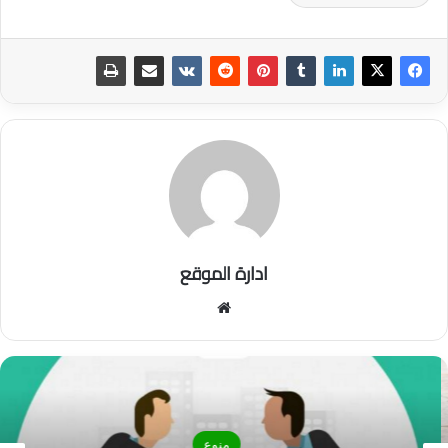
ادارة الموقع
موق
ع
الوي
ب
منوع