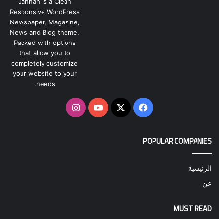
Jannah is a Clean
Responsive WordPress
Newspaper, Magazine,
News and Blog theme.
Packed with options
that allow you to
completely customize
your website to your
needs.
‫X
فيسبوك
‫YouTube
انستقرام
POPULAR COMPANIES
الرئيسية
عن
MUST READ