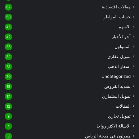
مقالات اقتصادية
67
حساب المواطن
50
الاسهم
45
آخر الأخبار
42
الممولون
36
تمويل عقاري
32
اسعار الذهب
31
Uncategorized
20
تسديد القروض
18
تمويل استثماري
17
المقالات
12
تمويل تجاري
9
الاسالة الاكثر رواجا
4
ممولون في مدينة الرياض
3